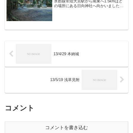
水郡線常陸大宮駅から南東へ1.5kmほど
の場所にある日向神社へ向かいました。
この日向神社がある台地は宇留野城の跡
だそうで、現在も全体的に遺構が残って
います。
13/4/29 本納城
13/5/19 浅草見附
コメント
コメントを書き込む