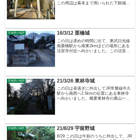
この周辺は幕末まで用いられた下館城の
跡だそうですが、市街化により遺構は残
っていません。
16/3/12 栗橋城
茨城県の城郭
この日は遅めの時間に出て、東武日光線
南栗橋駅から南東2kmほどの場所にある
法宣寺付近へ向かいました。この法宣寺
の西側には栗橋城がありましたが、現在
残っている遺構は多くないようです。
21/3/26 東林寺城
茨城県の城郭
この日は昼過ぎに外出してJR常磐線牛久
駅から南西へ2.5kmの位置にある東林寺
へ向かいました。概要東林寺の裏山一帯
は東林寺の跡とされていて、遺構が残さ
れていますが個人的にはごく一部しか確
認していません。東林寺城散策東側、稲
荷川対岸から見た城...
21/8/29 宇留野城
茨城県の城郭
8/29 この日は午前のうちに外出して、JR