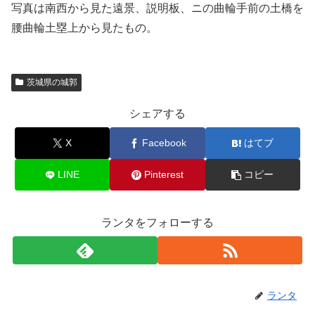
写真は南西から見た遠景、説明板、ニの曲輪手前の土橋を
腰曲輪土塁上から見たもの。
茨城県の城郭
シェアする
X
Facebook
はてブ
LINE
Pinterest
コピー
ランタをフォローする
ランタ