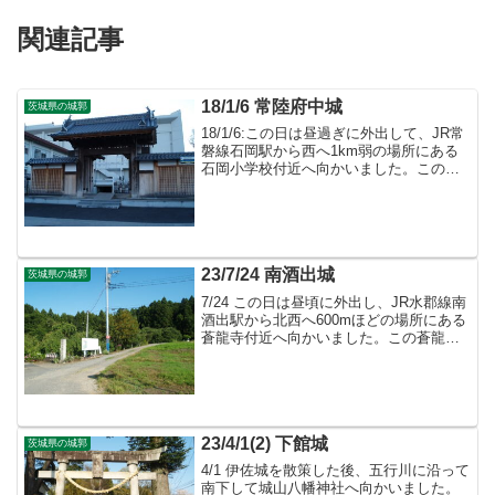
関連記事
18/1/6 常陸府中城
茨城県の城郭
18/1/6:この日は昼過ぎに外出して、JR常
磐線石岡駅から西へ1km弱の場所にある
石岡小学校付近へ向かいました。この石
岡小学校辺りから西側一帯は府中城の跡
と言われ、遺構が部分的に残っていま
す。
23/7/24 南酒出城
茨城県の城郭
7/24 この日は昼頃に外出し、JR水郡線南
酒出駅から北西へ600mほどの場所にある
蒼龍寺付近へ向かいました。この蒼龍寺
付近から南に掛けて、佐竹氏によって築
かれた南酒出城の跡で、現在も主要部の
遺構が主郭部の遺構が残っています。
23/4/1(2) 下館城
茨城県の城郭
4/1 伊佐城を散策した後、五行川に沿って
南下して城山八幡神社へ向かいました。