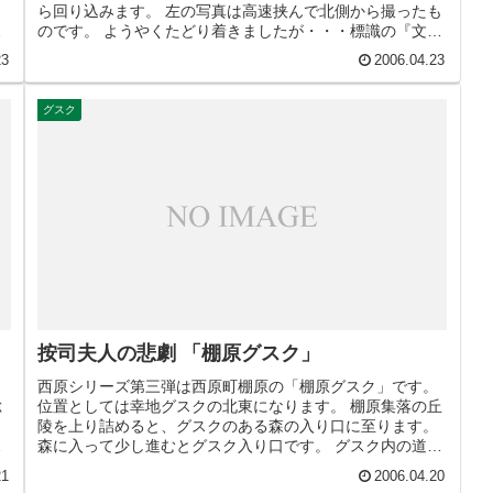
。
ら回り込みます。 左の写真は高速挟んで北側から撮ったも
で
のです。 ようやくたどり着きましたが・・・標識の『文化
財はかけがえの無い共有財産で...
23
2006.04.23
グスク
按司夫人の悲劇 「棚原グスク」
西原シリーズ第三弾は西原町棚原の「棚原グスク」です。
総
位置としては幸地グスクの北東になります。 棚原集落の丘
陵を上り詰めると、グスクのある森の入り口に至ります。
７
森に入って少し進むとグスク入り口です。 グスク内の道を
進んでいくと、途中で左手側...
21
2006.04.20