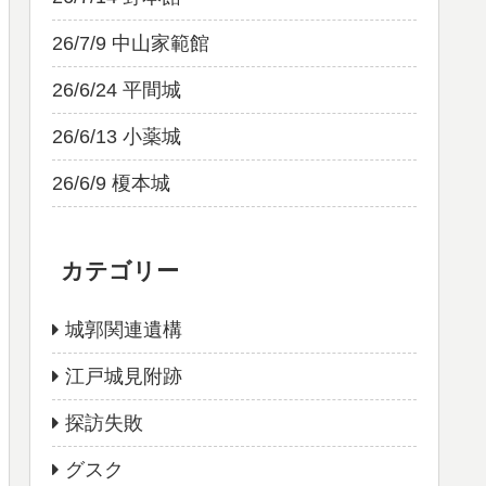
26/7/9 中山家範館
26/6/24 平間城
26/6/13 小薬城
26/6/9 榎本城
カテゴリー
城郭関連遺構
江戸城見附跡
探訪失敗
グスク