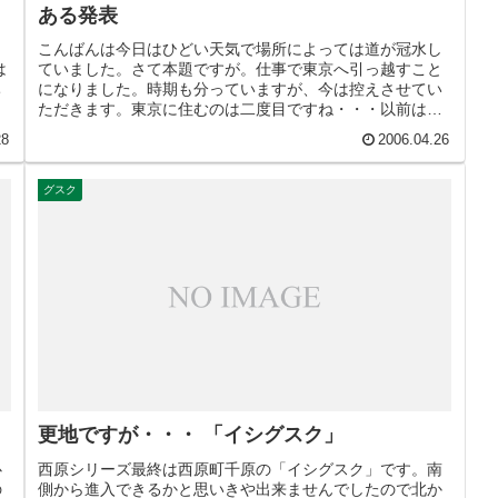
ある発表
し
こんばんは今日はひどい天気で場所によっては道が冠水し
は
ていました。さて本題ですが。仕事で東京へ引っ越すこと
ち
になりました。時期も分っていますが、今は控えさせてい
ただきます。東京に住むのは二度目ですね・・・以前は学
生のときでしたので８年ほど経って...
28
2006.04.26
グスク
更地ですが・・・ 「イシグスク」
心
西原シリーズ最終は西原町千原の「イシグスク」です。南
の
側から進入できるかと思いきや出来ませんでしたので北か