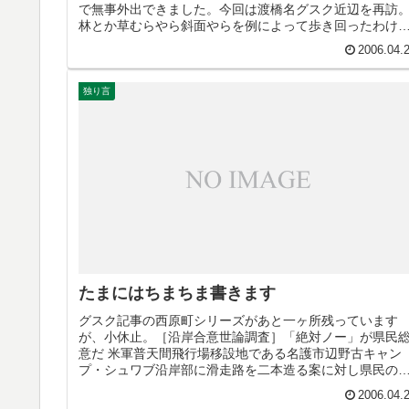
で無事外出できました。今回は渡橋名グスク近辺を再訪
林とか草むらやら斜面やらを例によって歩き回ったわけ
すが、雨降り後は意外に危険ですね...
2006.04.
独り言
たまにはちまちま書きます
グスク記事の西原町シリーズがあと一ヶ所残っています
が、小休止。［沿岸合意世論調査］「絶対ノー」が県民
意だ 米軍普天間飛行場移設地である名護市辺野古キャン
プ・シュワブ沿岸部に滑走路を二本造る案に対し県民の
１・４％が反対していることが分かっ...
2006.04.