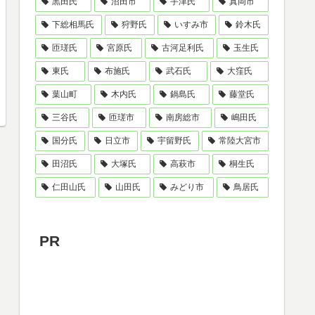
黒田氏
沼田市
宇津氏
真岡市
下総相馬氏
狩野氏
いすみ市
鈴木氏
匝瑳氏
宮原氏
古河足利氏
玉生氏
東氏
布施氏
武石氏
大窪氏
葉山町
木内氏
鍋島氏
藤堂氏
三谷氏
匝瑳市
南房総市
嶋田氏
国分氏
日立市
宇留野氏
常陸大宮市
田沼氏
大塚氏
高萩市
桐生氏
仁田山氏
山田氏
みどり市
鳥居氏
PR