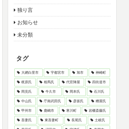
独り言
お知らせ
未分類
タグ
大網白里市
宇都宮市
旭市
神崎町
梶原氏
相馬氏
代官陣屋
四街道市
岡見氏
牛久市
岡本氏
石川氏
中山氏
庁南武田氏
彦坂氏
糟屋氏
甲州市
鹿嶋市
寒川町
岩櫃斎藤氏
吾妻氏
東吾妻町
長尾氏
土岐氏