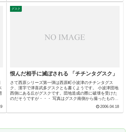
グスク
恨んだ相手に滅ぼされる 「チチンタグスク」
回
さて西原シリーズ第一弾は西原町小波津のチチンタグス
木
ク、漢字で津喜武多グスクとも書くようです。 小波津団地
開
西側にある丘がグスクです。団地造成の際に破壊を受けた
い
のだそうですが・・・ 写真はグスク南側から撮ったもの、
標識も近くにあります。 南側に...
19
2006.04.18