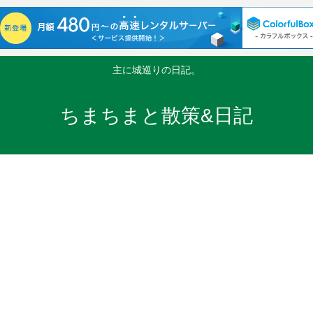
主に城巡りの日記。
ちまちまと散策&日記