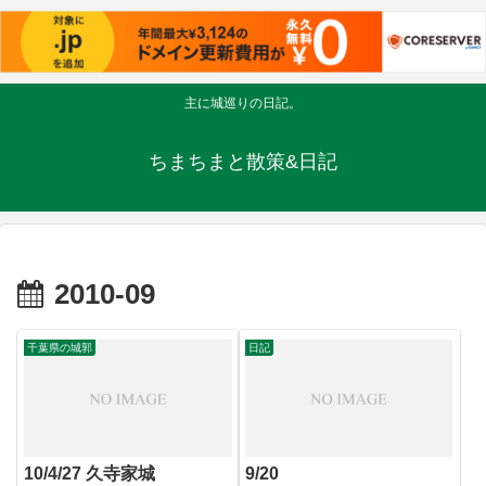
主に城巡りの日記。
ちまちまと散策&日記
2010-09
千葉県の城郭
日記
10/4/27 久寺家城
9/20