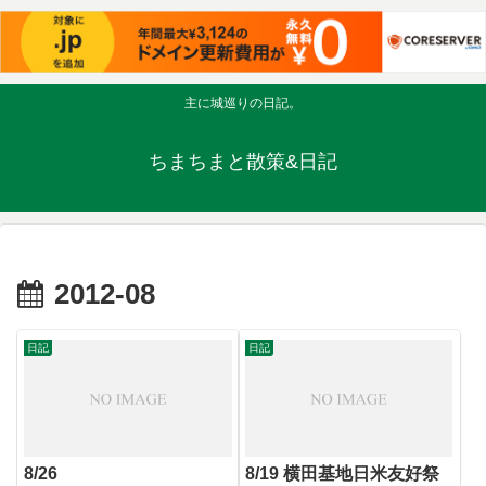
主に城巡りの日記。
ちまちまと散策&日記
2012-08
日記
日記
8/26
8/19 横田基地日米友好祭