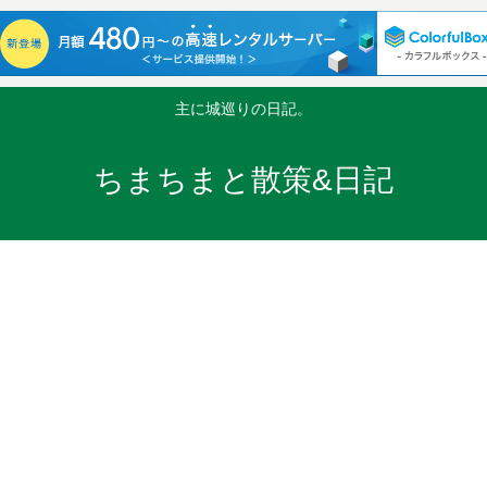
主に城巡りの日記。
ちまちまと散策&日記