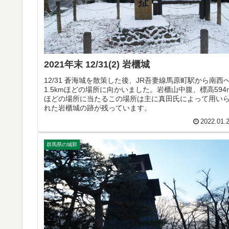
2021年末 12/31(2) 岩櫃城
12/31 蒼海城を散策した後、JR吾妻線馬原町駅から南西
1.5kmほどの場所に向かいました。岩櫃山中腹、標高594
ほどの場所に当たるこの場所は主に真田氏によって用い
れた岩櫃城の跡が残っています。
2022.01.
群馬県の城郭