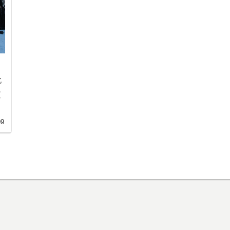
北
。
な
09