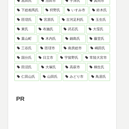
黒田氏
沼田市
宇津氏
真岡市
下総相馬氏
狩野氏
いすみ市
鈴木氏
匝瑳氏
宮原氏
古河足利氏
玉生氏
東氏
布施氏
武石氏
大窪氏
葉山町
木内氏
鍋島氏
藤堂氏
三谷氏
匝瑳市
南房総市
嶋田氏
国分氏
日立市
宇留野氏
常陸大宮市
田沼氏
大塚氏
高萩市
桐生氏
仁田山氏
山田氏
みどり市
鳥居氏
PR