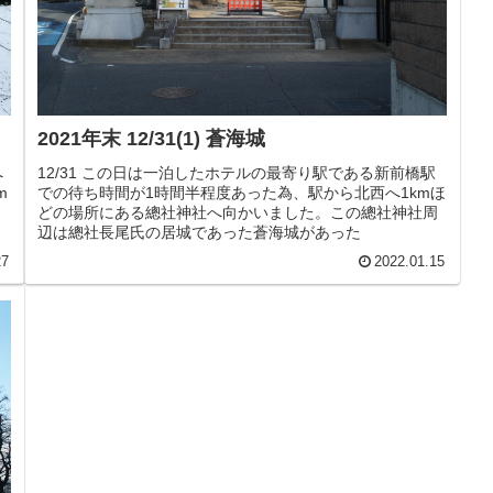
2021年末 12/31(1) 蒼海城
へ
12/31 この日は一泊したホテルの最寄り駅である新前橋駅
m
での待ち時間が1時間半程度あった為、駅から北西へ1kmほ
ら
どの場所にある總社神社へ向かいました。この總社神社周
辺は總社長尾氏の居城であった蒼海城があった
27
2022.01.15