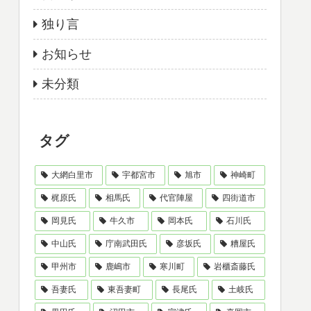
独り言
お知らせ
未分類
タグ
大網白里市
宇都宮市
旭市
神崎町
梶原氏
相馬氏
代官陣屋
四街道市
岡見氏
牛久市
岡本氏
石川氏
中山氏
庁南武田氏
彦坂氏
糟屋氏
甲州市
鹿嶋市
寒川町
岩櫃斎藤氏
吾妻氏
東吾妻町
長尾氏
土岐氏