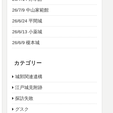
26/7/9 中山家範館
26/6/24 平間城
26/6/13 小薬城
26/6/9 榎本城
カテゴリー
城郭関連遺構
江戸城見附跡
探訪失敗
グスク