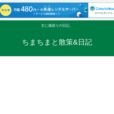
主に城巡りの日記。
ちまちまと散策&日記