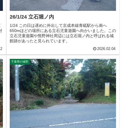
26/1/24 立石堀ノ内
東
1/24 この日は遅めに外出して京成本線青砥駅から南へ
付
650mほどの場所にある立石児童遊園へ向かいました。この
立石児童遊園や熊野神社周辺には立石堀ノ内と呼ばれる城
ら
館跡があったと見られています。
12
2026.02.04
千葉県の城郭