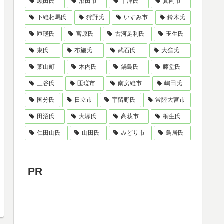
黒田氏
沼田市
宇津氏
真岡市
下総相馬氏
狩野氏
いすみ市
鈴木氏
匝瑳氏
宮原氏
古河足利氏
玉生氏
東氏
布施氏
武石氏
大窪氏
葉山町
木内氏
鍋島氏
藤堂氏
三谷氏
匝瑳市
南房総市
嶋田氏
国分氏
日立市
宇留野氏
常陸大宮市
田沼氏
大塚氏
高萩市
桐生氏
仁田山氏
山田氏
みどり市
鳥居氏
PR