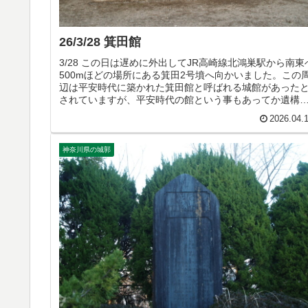
26/3/28 箕田館
3/28 この日は遅めに外出してJR高崎線北鴻巣駅から南東
500mほどの場所にある箕田2号墳へ向かいました。この
辺は平安時代に築かれた箕田館と呼ばれる城館があった
されていますが、平安時代の館という事もあってか遺構
残っていません。
2026.04.
神奈川県の城郭