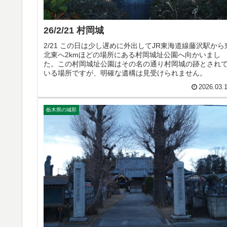
26/2/21 村岡城
2/21 この日は少し遅めに外出してJR東海道線藤沢駅から
北東へ2kmほどの場所にある村岡城址公園へ向かいまし
た。この村岡城址公園はその名の通り村岡城の跡とされ
いる場所ですが、明確な遺構は見受けられません。
2026.03.
栃木県の城郭