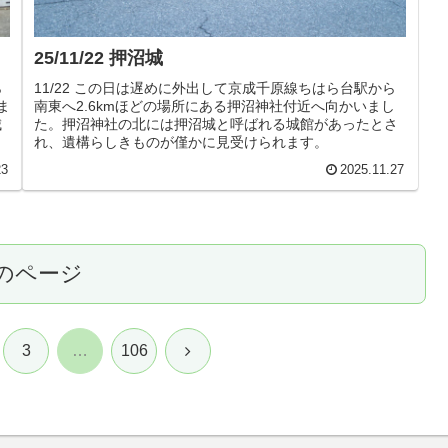
25/11/22 押沼城
ら
11/22 この日は遅めに外出して京成千原線ちはら台駅から
ま
南東へ2.6kmほどの場所にある押沼神社付近へ向かいまし
城
た。押沼神社の北には押沼城と呼ばれる城館があったとさ
れ、遺構らしきものが僅かに見受けられます。
23
2025.11.27
のページ
次
3
…
106
へ