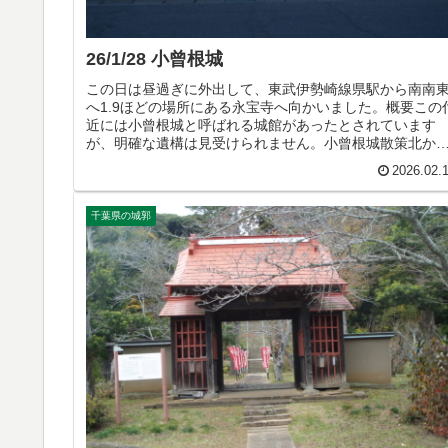
26/1/28 小曾根城
この日は昼過ぎに外出して、東武伊勢崎線県駅から南南
へ1.9ほどの場所にある永宝寺へ向かいました。概要この
近には小曾根城と呼ばれる城館があったとされています
が、明確な遺構は見受けられません。小曾根城散策北か
見た城域遠景。永宝寺山門。本堂...
2026.02.
千葉県の城郭