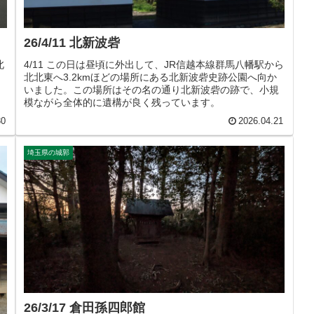
26/4/11 北新波砦
北
4/11 この日は昼頃に外出して、JR信越本線群馬八幡駅から
北北東へ3.2kmほどの場所にある北新波砦史跡公園へ向か
いました。この場所はその名の通り北新波砦の跡で、小規
模ながら全体的に遺構が良く残っています。
30
2026.04.21
埼玉県の城郭
26/3/17 倉田孫四郎館