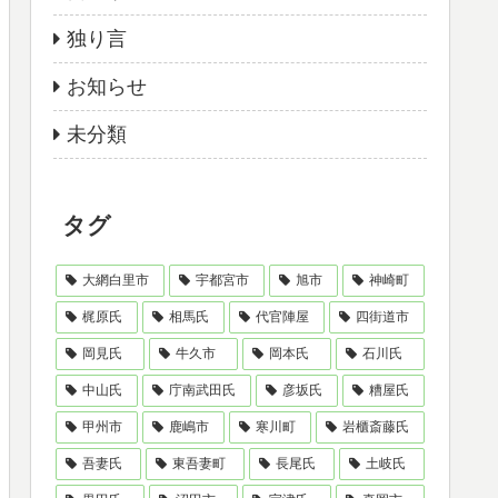
独り言
お知らせ
未分類
タグ
大網白里市
宇都宮市
旭市
神崎町
梶原氏
相馬氏
代官陣屋
四街道市
岡見氏
牛久市
岡本氏
石川氏
中山氏
庁南武田氏
彦坂氏
糟屋氏
甲州市
鹿嶋市
寒川町
岩櫃斎藤氏
吾妻氏
東吾妻町
長尾氏
土岐氏