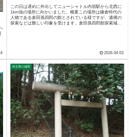
この日は遅めに外出してニューシャトル内宿駅から北西に
1km強の場所に向かいました。概要この場所は鎌倉時代の
人物である倉田孫四郎の館とされている様ですが、遺構の
探索などは難しい印象を受けます。倉田孫四郎館探索城域
へ
北東からの進入路。城域北東端。...
周
と
は
14
2026.04.03
埼玉県の城郭