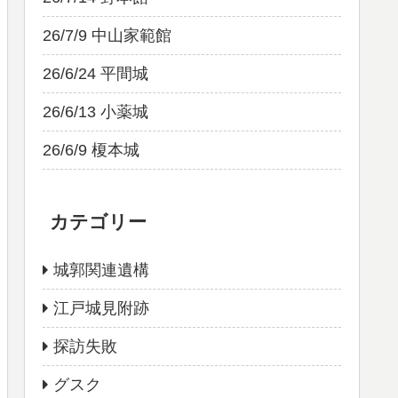
26/7/9 中山家範館
26/6/24 平間城
26/6/13 小薬城
26/6/9 榎本城
カテゴリー
城郭関連遺構
江戸城見附跡
探訪失敗
グスク