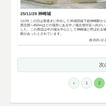
25/11/29 神崎城
11/29 この日は昼過ぎに外出してJR成田線下総神崎駅か
西北西へ850mほどの場所にある中ノ城古墳付近へ向かい
した。この周辺は中の城を中心として神崎城と呼ばれる
館があったとされています。
2025.12.
次
前
1
2
へ