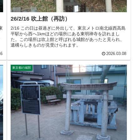
26/2/16 吹上館（再訪）
東
2/16 この日は昼過ぎに外出して、東京メトロ南北線西高島
平駅から西へ1kmほどの場所にある東明禅寺を訪れまし
て
た。この場所は吹上館と呼ばれる城館があったと見られ、
遺構らしきものが見受けられます。
16
2026.03.08
東京都の城郭