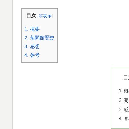
目次
[
非表示
]
1.
概要
2.
菊間館歴史
3.
感想
4.
参考
目
概
菊
感
参