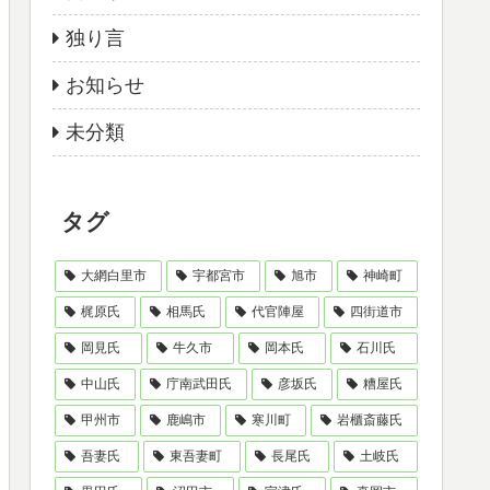
独り言
お知らせ
未分類
タグ
大網白里市
宇都宮市
旭市
神崎町
梶原氏
相馬氏
代官陣屋
四街道市
岡見氏
牛久市
岡本氏
石川氏
中山氏
庁南武田氏
彦坂氏
糟屋氏
甲州市
鹿嶋市
寒川町
岩櫃斎藤氏
吾妻氏
東吾妻町
長尾氏
土岐氏