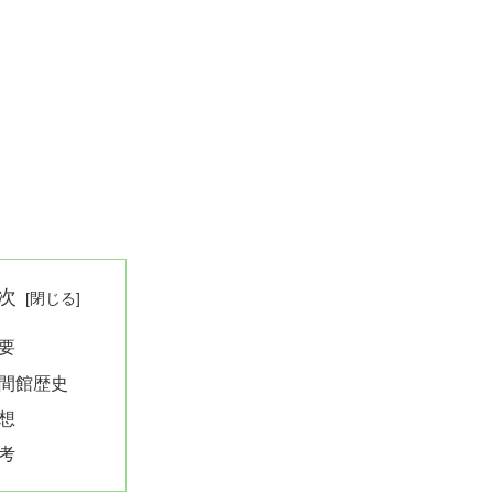
次
要
間館歴史
想
考