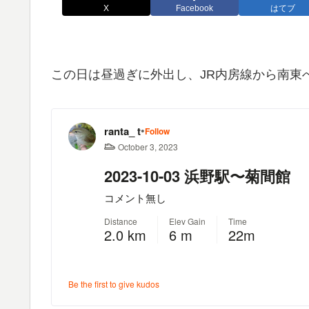
X
Facebook
はてブ
この日は昼過ぎに外出し、JR内房線から南東へ