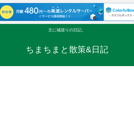
主に城巡りの日記。
ちまちまと散策&日記