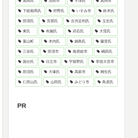
黒田氏
沼田市
宇津氏
真岡市
下総相馬氏
狩野氏
いすみ市
鈴木氏
匝瑳氏
宮原氏
古河足利氏
玉生氏
東氏
布施氏
武石氏
大窪氏
葉山町
木内氏
鍋島氏
藤堂氏
三谷氏
匝瑳市
南房総市
嶋田氏
国分氏
日立市
宇留野氏
常陸大宮市
田沼氏
大塚氏
高萩市
桐生氏
仁田山氏
山田氏
みどり市
鳥居氏
PR