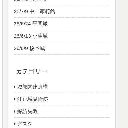
26/7/9 中山家範館
26/6/24 平間城
26/6/13 小薬城
26/6/9 榎本城
カテゴリー
城郭関連遺構
江戸城見附跡
探訪失敗
グスク