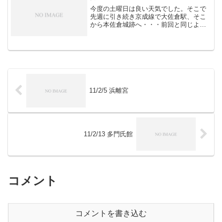
今度の土曜日は良い天気でした。そこで
先週に引き続き京成線で大佐倉駅、そこ
から本佐倉城跡へ・・・前回と同じよう
に城跡の北西から入り、今回は荒上地区
を歩いてから主郭方面へ・・・ （左）北
側から見た城跡遠景。間違ってISOをあ
げたまま撮ってしまっ...
11/2/5 浜離宮
11/2/13 多門氏館
コメント
コメントを書き込む