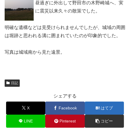
昼過ぎに外出して野田市の木野崎城へ、実
に震災以来久々の散策でした。
明確な遺構などは見受けられませんでしたが、城域の周囲
は堀跡と思われる溝に囲まれていたのが印象的でした。
写真は城域南から見た遠景。
日記
シェアする
X
Facebook
はてブ
LINE
Pinterest
コピー