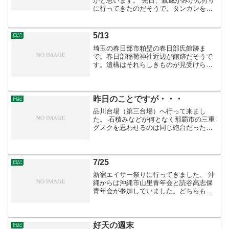
かと思います。 先日、親戚がみかん狩り
に行ってきたのだそうで、タンカンを持
ってきました。昨日のことです。 早速食
べてみました、タンカンなんて久しぶり
に食べますね。皮はむきにくいですがボ
5/13
日記
リュームはあります。...
埼玉の春日部市粕壁の春日部氏館跡ま
で。春日部稲荷神社近辺が館跡だそうで
す。遺構はそれらしきものが見受けられ
ると言った程度でしたが。
昨日のことですが・・・
日記
品川台場（第三台場）へ行って来まし
た。 石積みなどが何となく那覇市の三重
グスクを思わせるのは同じ砲台だったか
らなのかと思ったりします。 一時間半ほ
どかけて散策しましたが、海の傍という
事もあり涼しくて気持ちよかったです。
7/25
日記
新宿エイサー祭りに行ってきました。 沖
縄からは沖縄市山里青年会と読谷高志保
青年会が参加していました。どちらも特
徴があって見応えもあったと思います。
好天の週末
日記