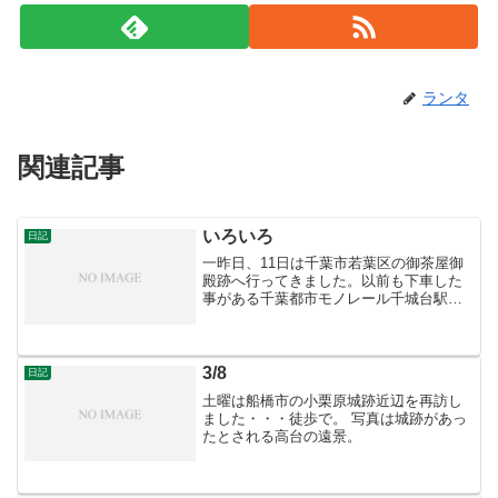
ランタ
関連記事
いろいろ
日記
一昨日、11日は千葉市若葉区の御茶屋御
殿跡へ行ってきました。以前も下車した
事がある千葉都市モノレール千城台駅か
ら東へ3kmほど歩きました。構造は単純
ながら遺構が良好で楽しめました。話は
変わりますが最近色々やりたいことがあ
り、グスクみちなどの...
3/8
日記
土曜は船橋市の小栗原城跡近辺を再訪し
ました・・・徒歩で。 写真は城跡があっ
たとされる高台の遠景。