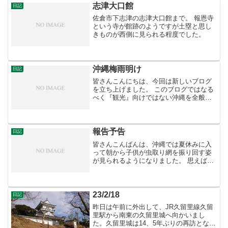
志津大口館
日記
佐倉市下志津の志津大口館まで。 報恩寺
という寺が館跡のようですが土塁と思し
きものが西側に見られる程度でした。
沖縄梅雨明け
日記
皆さんこんにちは、今回は新しいブログ
を立ち上げました。 このブログではなる
べく『観光』向けではない沖縄を全般的
に紹介したいと思います。 さて、沖縄は
今日梅雨明けしたそうです。昨日までは
雨がパラついたりしたのに、今日は曇り
がちながらも晴天とい...
報告予告
日記
皆さんこんばんは、沖縄では夏休みに入
って朝から子供が虫取り網を振り回す姿
が見られるようになりました。 思えば自
分も子供の頃は、他人ん家の塀に登った
り、敷地に侵入して蝉を採ったもので
す・・・ ・・・と、そんな場合ではな
く、このたび自分も夏休み...
23/2/18
日記
昨日は午前に外出して、JR久留里線久留
里駅から南東の久留里城へ向かいまし
た。久留里城は14、5年ぶりの再訪となり