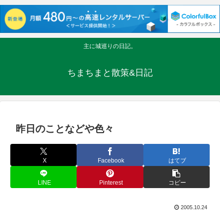
主に城巡りの日記。
ちまちまと散策&日記
昨日のことなどや色々
X
Facebook
はてブ
LINE
Pinterest
コピー
2005.10.24