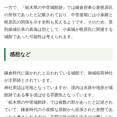
一方で、『栃木県の中世城館跡』では鎌倉府奉公衆梶原氏
の所領であったと記載されており、中世後期には小薬郷と
梶原氏の関係を示す史料も見えるようです。そのため、景
則築城伝承の真偽は別として、小薬城が梶原氏に関連する
城館であった可能性は考えられます。
感想など
鎌倉時代に築かれたと云われている城館で、御城稲荷神社
が主郭跡とされています。
神社周辺は宅地となっていますが、境内は水路や地形が城
館跡である事を偲ばせる雰囲気となっています。
「栃木県の中世城館跡」では複数の郭があったと記述され
ていて、鎌倉時代の小規模な居館から拡張された形態であ
ったと考えられますが、主郭以外の跡を辿るのは難しくな