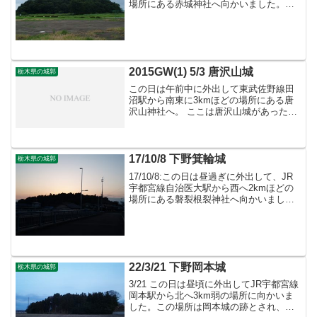
場所にある赤城神社へ向かいました。こ
こは長享の乱が勃発した場所と言われる
岩井山城（勧農城）の跡で、現在も遺構
が残っています。
2015GW(1) 5/3 唐沢山城
栃木県の城郭
この日は午前中に外出して東武佐野線田
沼駅から南東に3kmほどの場所にある唐
沢山神社へ。 ここは唐沢山城があった場
所です。（左）唐沢山を登る道（鳥居で
は無い方）。この先は山を登るためつづ
ら折りの上り道となります。 （中）城域
入り口。この内側は...
17/10/8 下野箕輪城
栃木県の城郭
17/10/8:この日は昼過ぎに外出して、JR
宇都宮線自治医大駅から西へ2kmほどの
場所にある磐裂根裂神社へ向かいまし
た。この磐裂根裂神社周辺は箕輪城の跡
と言われ現在も遺構が残っています。
22/3/21 下野岡本城
栃木県の城郭
3/21 この日は昼頃に外出してJR宇都宮線
岡本駅から北へ3km弱の場所に向かいま
した。この場所は岡本城の跡とされ、現