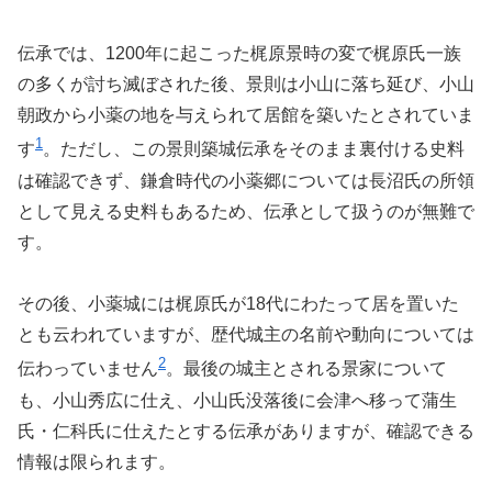
伝承では、1200年に起こった梶原景時の変で梶原氏一族
の多くが討ち滅ぼされた後、景則は小山に落ち延び、小山
朝政から小薬の地を与えられて居館を築いたとされていま
1
す
。ただし、この景則築城伝承をそのまま裏付ける史料
は確認できず、鎌倉時代の小薬郷については長沼氏の所領
として見える史料もあるため、伝承として扱うのが無難で
す。
その後、小薬城には梶原氏が18代にわたって居を置いた
とも云われていますが、歴代城主の名前や動向については
2
伝わっていません
。最後の城主とされる景家について
も、小山秀広に仕え、小山氏没落後に会津へ移って蒲生
氏・仁科氏に仕えたとする伝承がありますが、確認できる
情報は限られます。