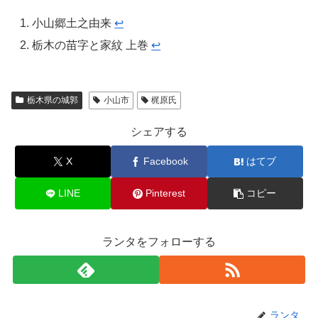
小山郷土之由来
↩︎
栃木の苗字と家紋 上巻
↩︎
栃木県の城郭
小山市
梶原氏
シェアする
X
Facebook
はてブ
LINE
Pinterest
コピー
ランタをフォローする
ランタ