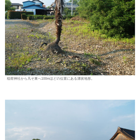
稲荷神社から凡そ東へ100mほどの位置にある溝状地形。