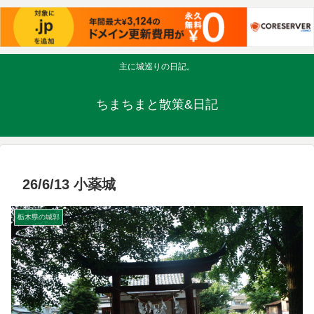
主に城巡りの日記。
ちまちまと散策&日記
26/6/13 小薬城
栃木県の城郭