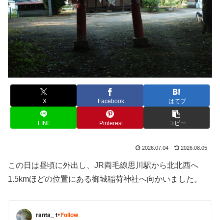
X
Facebook
はてブ
LINE
Pinterest
コピー
2026.07.04
2026.08.05
この日は昼頃に外出し、JR両毛線思川駅から北北西へ
1.5kmほどの位置にある御城稲荷神社へ向かいました。