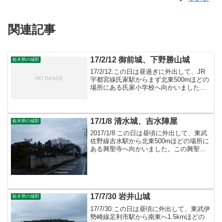
関連記事
17/2/12 御前城、下野勝山城
栃木県の城郭
17/2/12:この日は昼過ぎに外出して、JR
宇都宮線氏家駅からまず北東500mほどの
場所にある氏家小学校へ向かいました。
この氏家小学校は御前城の跡と云われ、
敷地内に僅かですが遺構が残っていま
す。
17/1/8 清水城、吉水陣屋
栃木県の城郭
2017/1/8:この日は昼頃に外出して、東武
佐野線吉水駅から北東500mほどの場所に
ある興聖寺へ向かいました。この興聖寺
付近は清水城の跡と言われており、興聖
寺境内はかつての本曲輪跡と言われてお
り、遺構も残っています。
17/7/30 岩井山城
栃木県の城郭
17/7/30:この日は昼頃に外出して、東武伊
勢崎線足利市駅から南東へ1.5kmほどの