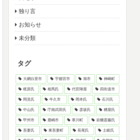
独り言
お知らせ
未分類
タグ
大網白里市
宇都宮市
旭市
神崎町
梶原氏
相馬氏
代官陣屋
四街道市
岡見氏
牛久市
岡本氏
石川氏
中山氏
庁南武田氏
彦坂氏
糟屋氏
甲州市
鹿嶋市
寒川町
岩櫃斎藤氏
吾妻氏
東吾妻町
長尾氏
土岐氏