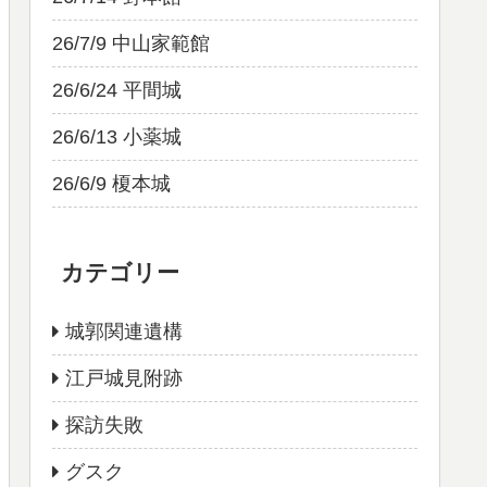
26/7/9 中山家範館
26/6/24 平間城
26/6/13 小薬城
26/6/9 榎本城
カテゴリー
城郭関連遺構
江戸城見附跡
探訪失敗
グスク