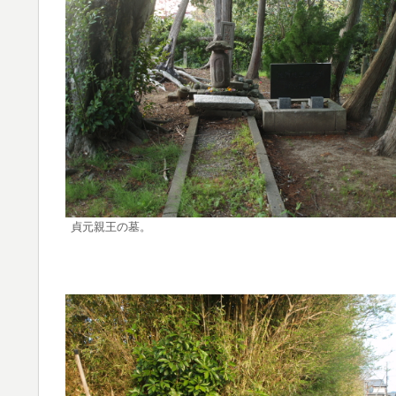
貞元親王の墓。