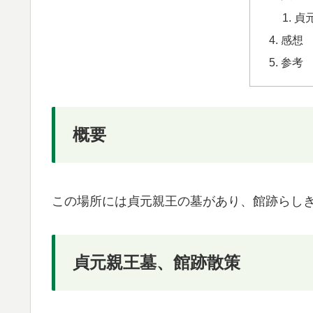
貞
感想
参考
概要
この場所には貞元親王の墓があり、館跡らし
貞元親王墓、館跡散策