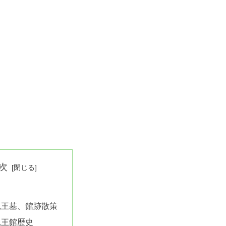
次
親王墓、館跡散策
親王館歴史