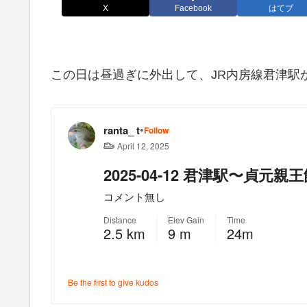
X
Facebook
はてブ
この日は昼過ぎに外出して、JR内房線君津駅