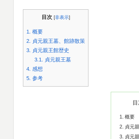
目次
[
非表示
]
1.
概要
2.
貞元親王墓、館跡散策
3.
貞元親王館歴史
3.1.
貞元親王墓
4.
感想
5.
参考
目
概要
貞元
貞元