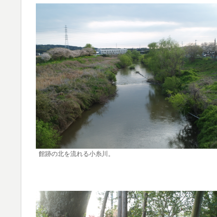
館跡の北を流れる小糸川。