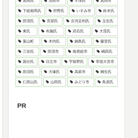
黒田氏
沼田市
宇津氏
真岡市
下総相馬氏
狩野氏
いすみ市
鈴木氏
匝瑳氏
宮原氏
古河足利氏
玉生氏
東氏
布施氏
武石氏
大窪氏
葉山町
木内氏
鍋島氏
藤堂氏
三谷氏
匝瑳市
南房総市
嶋田氏
国分氏
日立市
宇留野氏
常陸大宮市
田沼氏
大塚氏
高萩市
桐生氏
仁田山氏
山田氏
みどり市
鳥居氏
PR