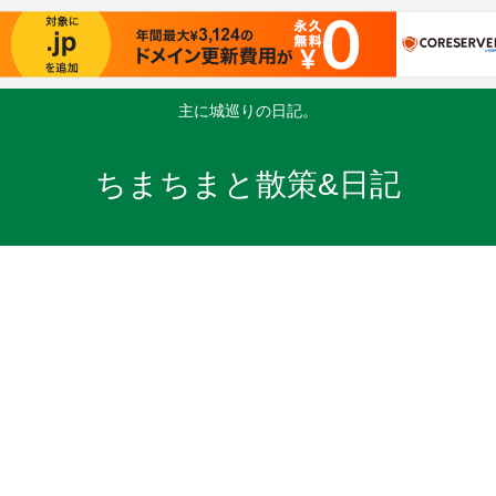
主に城巡りの日記。
ちまちまと散策&日記