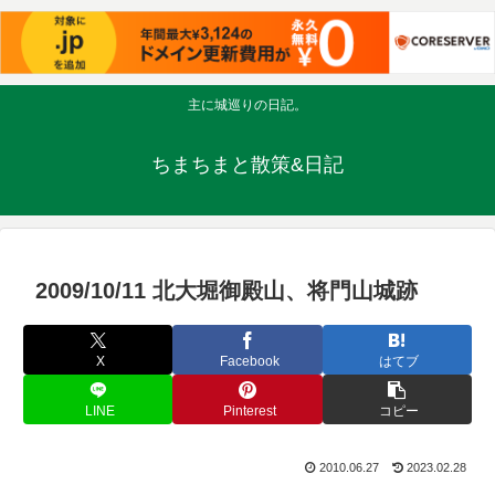
主に城巡りの日記。
ちまちまと散策&日記
2009/10/11 北大堀御殿山、将門山城跡
X
Facebook
はてブ
LINE
Pinterest
コピー
2010.06.27
2023.02.28