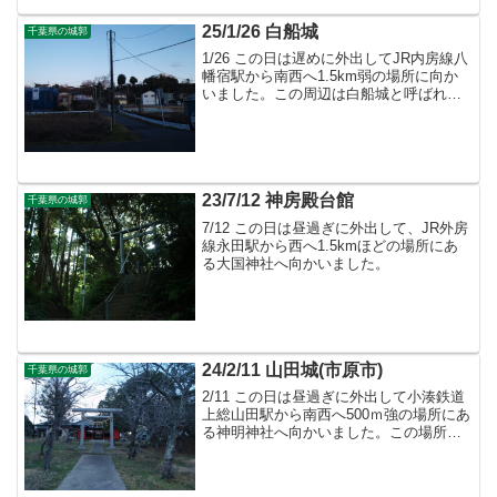
25/1/26 白船城
千葉県の城郭
1/26 この日は遅めに外出してJR内房線八
幡宿駅から南西へ1.5km弱の場所に向か
いました。この周辺は白船城と呼ばれる
城郭があったとされていますが、宅地化
により現在明確な遺構や城跡を示すもの
は見受けられません。
23/7/12 神房殿台館
千葉県の城郭
7/12 この日は昼過ぎに外出して、JR外房
線永田駅から西へ1.5kmほどの場所にあ
る大国神社へ向かいました。
24/2/11 山田城(市原市)
千葉県の城郭
2/11 この日は昼過ぎに外出して小湊鉄道
上総山田駅から南西へ500ｍ強の場所にあ
る神明神社へ向かいました。この場所は
山田城の跡とされているそうです。