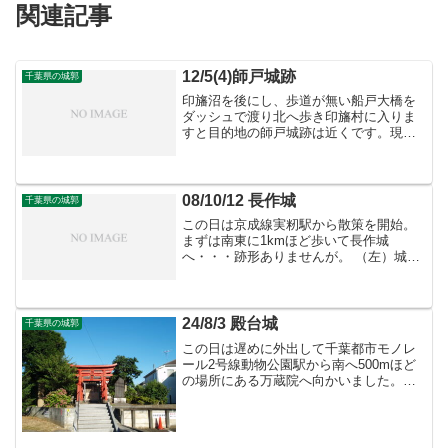
関連記事
12/5(4)師戸城跡
千葉県の城郭
印旛沼を後にし、歩道が無い船戸大橋を
ダッシュで渡り北へ歩き印旛村に入りま
すと目的地の師戸城跡は近くです。現在
は印旛沼公園として整備されている城跡
は広いです。臼井城の出城だったと言わ
れているようですが、四つの郭もある城
は出城というレベルでは無...
08/10/12 長作城
千葉県の城郭
この日は京成線実籾駅から散策を開始。
まずは南東に1kmほど歩いて長作城
へ・・・跡形ありませんが。 （左）城跡
の北西、県道69号沿いから。写真中央の
住宅密集地にかつて城跡があったそうで
す。（中）城跡北東、長作公民館付近よ
り。城跡があった場所は...
24/8/3 殿台城
千葉県の城郭
この日は遅めに外出して千葉都市モノレ
ール2号線動物公園駅から南へ500mほど
の場所にある万蔵院へ向かいました。概
要この付近は殿台城と呼ばれる城郭があ
ったとされていますが、遺構は残ってお
らず歴史も定かで無いようです。殿台城
散策北から見た城域。...