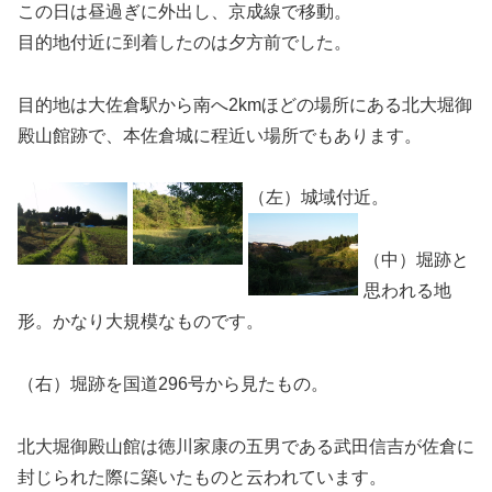
この日は昼過ぎに外出し、京成線で移動。
目的地付近に到着したのは夕方前でした。
目的地は大佐倉駅から南へ2kmほどの場所にある北大堀御
殿山館跡で、本佐倉城に程近い場所でもあります。
（左）城域付近。
（中）堀跡と
思われる地
形。かなり大規模なものです。
（右）堀跡を国道296号から見たもの。
北大堀御殿山館は徳川家康の五男である武田信吉が佐倉に
封じられた際に築いたものと云われています。