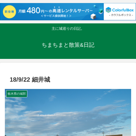
主に城巡りの日記。
ちまちまと散策&日記
18/9/22 細井城
栃木県の城郭