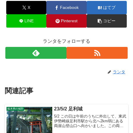
X
Facebook
はてブ
LINE
Pinterest
コピー
ランタをフォローする
ランタ
関連記事
23/5/2 足利城
栃木県の城郭
5/2 この日は午前のうちに外出して、東武
伊勢崎線足利市駅から北へ2km弱にある
両崖山登山口へ向かいました。この両崖
山は平安時代後期に藤姓足利氏によって