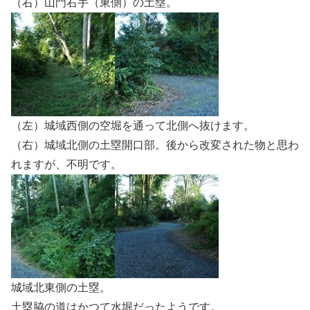
（右）山門右手（東側）の土塁。
（左）城域西側の空堀を通って北側へ抜けます。
（右）城域北側の土塁開口部。後から改変された物と思わ
れますが、不明です。
城域北東側の土塁。
土塁脇の道はかつて水堀だったようです。