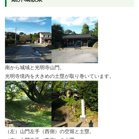
南から城域と光明寺山門。
光明寺境内を大きめの土塁が取り巻いています。
（左）山門左手（西側）の空堀と土塁。