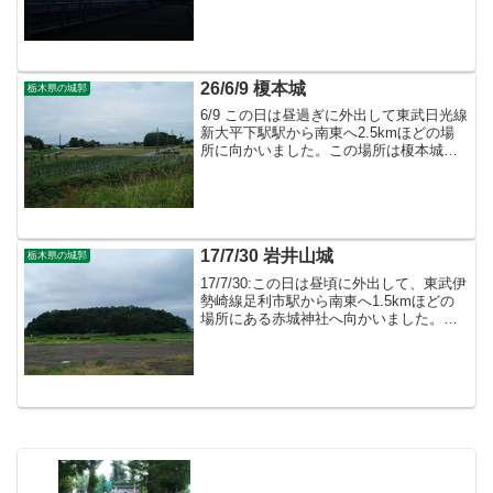
た。この磐裂根裂神社周辺は箕輪城の跡
と言われ現在も遺構が残っています。
26/6/9 榎本城
栃木県の城郭
6/9 この日は昼過ぎに外出して東武日光線
新大平下駅駅から南東へ2.5kmほどの場
所に向かいました。この場所は榎本城の
跡とされていて遺構が僅かに残されてい
ます。
17/7/30 岩井山城
栃木県の城郭
17/7/30:この日は昼頃に外出して、東武伊
勢崎線足利市駅から南東へ1.5kmほどの
場所にある赤城神社へ向かいました。こ
こは長享の乱が勃発した場所と言われる
岩井山城（勧農城）の跡で、現在も遺構
が残っています。