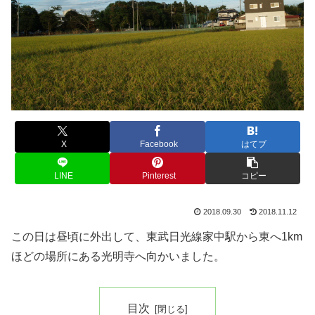
X
Facebook
はてブ
LINE
Pinterest
コピー
2018.09.30
2018.11.12
この日は昼頃に外出して、東武日光線家中駅から東へ1km
ほどの場所にある光明寺へ向かいました。
目次