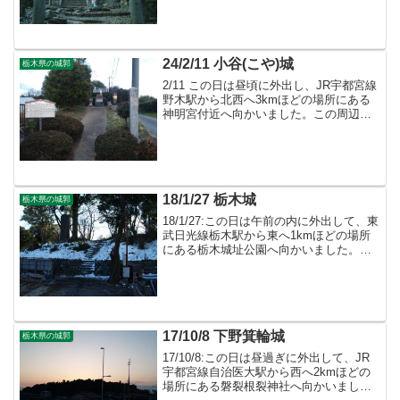
築かれた足利城の遺構が残っています。
24/2/11 小谷(こや)城
栃木県の城郭
2/11 この日は昼頃に外出し、JR宇都宮線
野木駅から北西へ3kmほどの場所にある
神明宮付近へ向かいました。この周辺は
小山氏が用いた小谷城があったそうです
が、現在遺構は見受けられません。
18/1/27 栃木城
栃木県の城郭
18/1/27:この日は午前の内に外出して、東
武日光線栃木駅から東へ1kmほどの場所
にある栃木城址公園へ向かいました。栃
木城址公園という名の通り栃木城跡の一
部分であるこの場所は僅かに遺構が残っ
ています。
17/10/8 下野箕輪城
栃木県の城郭
17/10/8:この日は昼過ぎに外出して、JR
宇都宮線自治医大駅から西へ2kmほどの
場所にある磐裂根裂神社へ向かいまし