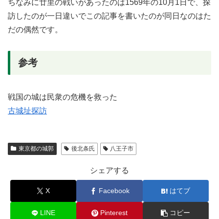
ちなみに廿里の戦いがあったのは1569年の10月1日で、探
訪したのが一日違いでこの記事を書いたのが同日なのはた
だの偶然です。
参考
戦国の城は民衆の危機を救った
古城址探訪
東京都の城郭
後北条氏
八王子市
シェアする
X
Facebook
はてブ
LINE
Pinterest
コピー