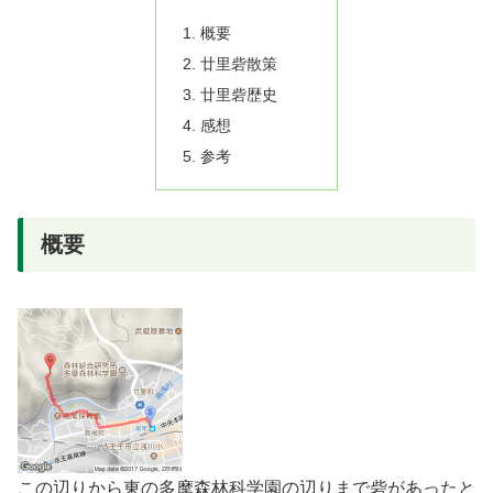
概要
廿里砦散策
廿里砦歴史
感想
参考
概要
この辺りから東の多摩森林科学園の辺りまで砦があったと