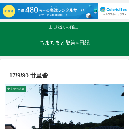
主に城巡りの日記。
ちまちまと散策&日記
17/9/30 廿里砦
東京都の城郭