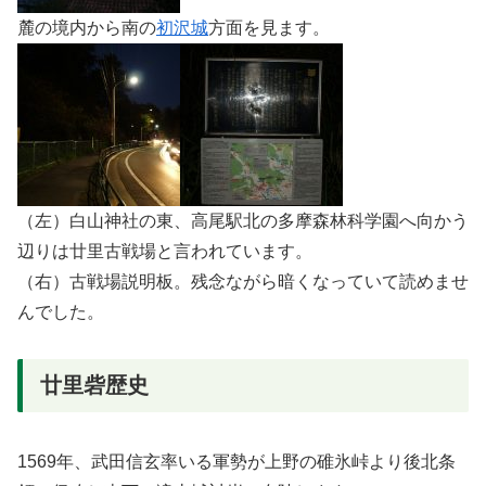
麓の境内から南の
初沢城
方面を見ます。
（左）白山神社の東、高尾駅北の多摩森林科学園へ向かう
辺りは廿里古戦場と言われています。
（右）古戦場説明板。残念ながら暗くなっていて読めませ
んでした。
廿里砦歴史
1569年、武田信玄率いる軍勢が上野の碓氷峠より後北条