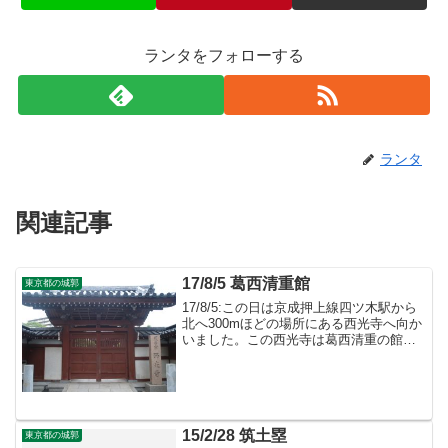
ランタをフォローする
ランタ
関連記事
17/8/5 葛西清重館
東京都の城郭
17/8/5:この日は京成押上線四ツ木駅から
北へ300mほどの場所にある西光寺へ向か
いました。この西光寺は葛西清重の館が
あった場所と云われているようですが、
遺構などは無いようです。
15/2/28 筑土塁
東京都の城郭