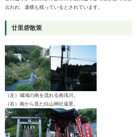
云われ、遺構も残っているとされています。
廿里砦散策
（左）城域の南を流れる南浅川。
（右）南から見た白山神社遠景。