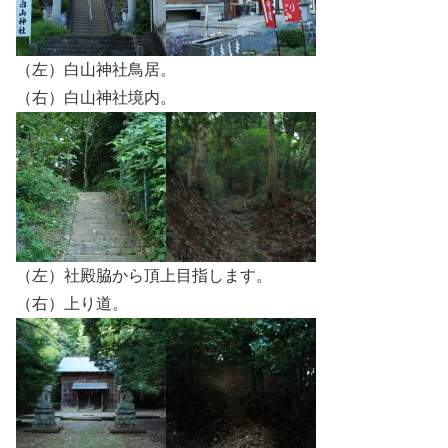
（左）白山神社鳥居。
（右）白山神社境内。
（左）社殿脇から頂上目指します。
（右）上り道。