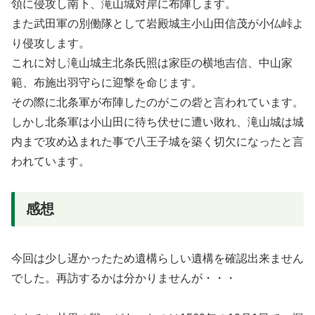
領に侵攻し南下、滝山城対岸に布陣します。
また武田軍の別働隊として岩殿城主小山田信茂が小仏峠よ
り侵攻します。
これに対し滝山城主北条氏照は家臣の横地吉信、中山家
範、布施出羽守らに迎撃を命じます。
その際に北条軍が布陣したのがこの砦と言われています。
しかし北条軍は小山田に待ち伏せに遭い敗れ、滝山城は城
内まで攻め込まれた事で八王子城を築く切欠になったと言
われています。
感想
今回は少し遅かったため遺構らしい遺構を確認出来ません
でした。再訪するかは分かりませんが・・・