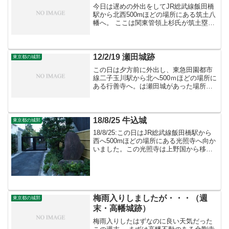
今日は遅めの外出をしてJR総武線飯田橋
駅から北西500mほどの場所にある筑土八
幡へ。 ここは関東管領上杉氏が筑土塁の
跡とされているようです。南東から見た
遠景。周囲と比べて高台になっているの
が分かります。神社入り口と境内。都心
部と言う事もあり...
12/2/19 瀬田城跡
東京都の城郭
この日は夕方前に外出し、東急田園都市
線二子玉川駅から北へ500ｍほどの場所に
ある行善寺へ。は瀬田城があった場所と
されていますが、現在は高台という地勢
以外城跡の面影は残っていません。
（左）城域の高台西側の道。右手側が城
域で左手側は東急の線路が...
18/8/25 牛込城
東京都の城郭
18/8/25:この日はJR総武線飯田橋駅から
西へ500mほどの場所にある光照寺へ向か
いました。この光照寺は上野国から移っ
てきた大胡氏によって築かれた牛込城の
跡とされていますが、現在遺構は残って
いません。
梅雨入りしましたが・・・（週
東京都の城郭
末・高幡城跡）
梅雨入りしたはずなのに良い天気だった