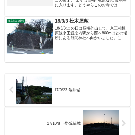
この週末。 まずは高幡不動のある金剛寺
に入ります。どうやらこのお寺では「ア
ジサイ祭り」の期間中のようで境内はア
ジサイを見に来た人や出店で賑わってい
ます。 城跡のある裏山にアジサイが植え
18/3/3 松木屋敷
東京都の城郭
られていますのでそち...
18/3/3:この日は昼頃外出して、京王相模
原線京王堀之内駅から西へ800mほどの場
所にある浅間神社へ向かいました。この
浅間神社周辺には松木氏の館跡があった
と云われていますが、遺構などは残って
いません。
17/9/23 亀井城
17/10/8 下野箕輪城