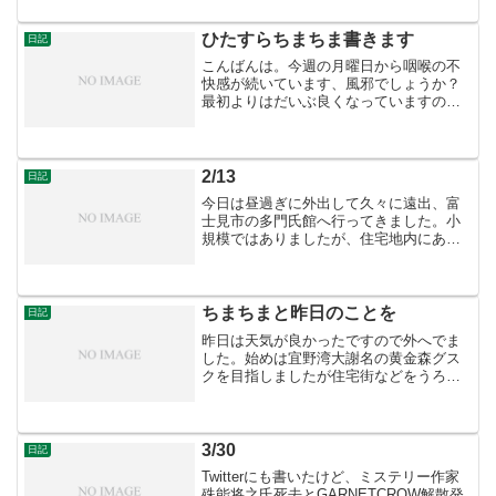
が、とりあえず近場を回ってみました。
それでまともに回れたのは照屋グスクの
みですか・・・与座グスクは...
ひたすらちまちま書きます
日記
こんばんは。今週の月曜日から咽喉の不
快感が続いています、風邪でしょうか？
最初よりはだいぶ良くなっていますの
で、そのうち治るだろうと考えています
が。さて今日は休みでしたので外出しま
した、先週の土曜日は夕方まで寝込んで
しまいましたので今回はグス...
2/13
日記
今日は昼過ぎに外出して久々に遠出、富
士見市の多門氏館へ行ってきました。小
規模ではありましたが、住宅地内にあっ
て割と遺構が残っている感じでしたが、
説明板や標柱の類が無かったのが何と
も・・・
ちまちまと昨日のことを
日記
昨日は天気が良かったですので外へでま
した。始めは宜野湾大謝名の黄金森グス
クを目指しましたが住宅街などをうろつ
くだけで見つけられず。その後は宜野湾
市内を何ヶ所か回りました。・嘉数ウィ
ーグスク（嘉数高台公園） 今では戦跡公
園です。いかにも休日の...
3/30
日記
Twitterにも書いたけど、ミステリー作家
殊能将之氏死去とGARNETCROW解散発