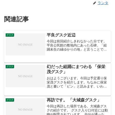
ランタ
関連記事
平良グスク近辺
グスク
今回は前回紹介しきれなかった分です。
平良公民館の敷地内にあった石碑、「組
踊未生の縁ゆかりの地」と言うことで、
保栄茂グスク内にあった物と同じ形で、
対になっているものと思われます。 保栄
茂と平良、両グスクを舞台にした話だか
ら、と言うことでしょ...
幻だった組踊にまつわる 「保栄
グスク
茂グスク」
おはようございます。今回は予定通り保
栄茂グスクを紹介します。ちなみに保栄
茂と書いて「ビン」と読みます、いわゆ
る難解地名ですね。豊見城市保栄茂の公
民館と県道七号線の間にありますが、今
はグスク入り口の向かいに公園が出来て
再訪です。 「大城森グスク」
グスク
いるので比較的分りやすい...
今回は再訪した場所である。大城森グス
クの紹介です。 グスク入り口付近には動
物が飼育されています。 自分が通ったと