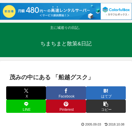
主に城巡りの日記。
ちまちまと散策&日記
茂みの中にある 「船越グスク」
X
Facebook
はてブ
LINE
Pinterest
コピー
2005.09.03
2018.10.08