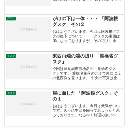
きには寝ていましたが、犬もいました。
注意が必要かもしれません。 前回と比べ
てさっぱりした印象のグスク内を進んで
いきます。 前回断...
がけの下は一体・・・ 「阿波根
グスク
グスク」その２
おはようございます。今回は阿波根グス
クの崖下について・・・グスクの東側は
崖になっておりますが、その辺りに通じ
る道があります。 高架橋の下、道路に面
したこの場所から入ってみます。 ちなみ
に入ってすぐの右側には岩があるのが見
東西両端の端の辺り 「渡橋名グ
グスク
えます。 ここを右手...
スク」
今回は豊見城市渡橋名の「渡橋名グス
ク」です。 渡橋名集落の北側で東西に丘
の北西側を登ります。 中央の写真は丘の
中央付近を眺めたもの。 少し登ると岩に
作られた拝所があり、その上に少し石が
積まれています。 中央写真は岩の上にあ
崖に面した 「阿波根グスク」そ
グスク
る拝所。左は拝所付...
の１
おはようございます。今日は天気がいい
です。久々に中部を回ってみようかと思
っております。なるべく無理の無いペー
スで行きたいですね。さて今回は糸満市
阿波根の阿波根グスクです。県道８２号
線、那覇糸満線の上を走る高架橋を渡っ