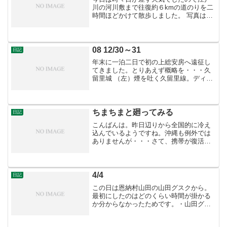
川の河川敷まで往復約６kmの道のりを二
時間ほどかけて散歩しました。 写真はそ
れぞれ堤防と川の傍から向こう岸の国府
台城跡方面を見たもの。 河川敷では野球
の練習やフリスビーを投げている集団で
活気がありました。...
08 12/30～31
日記
年末に一泊二日で初の上総安房へ遠征し
てきました。とりあえず概略を・・・久
留里城 （左）煙を吐く久留里線。ディー
ゼル車です。（中）久留里の商店街。至
る所に井戸があり、水缶に水を汲んでい
る人がいたり・・・（右）城跡内。薬師
曲輪にある里見北条古戦...
ちまちまと廻ってみる
日記
こんばんは。昨日辺りから全国的に冷え
込んでいるようですね。沖縄も例外では
ありませんが・・・さて、携帯が復活し
たため、今日は早速グスクを回ってみま
した。・まずは新城グスク、前に回った
ところですが、展望台への登り方を教え
てもらいましたので早速行...
4/4
日記
この日は恩納村山田の山田グスクから。
最初にしたのはどのくらい時間が掛かる
か分からなかったためです。・山田グス
ク 国指定史跡になってどうなったのか見
てみたかったので訪れました。倒木で進