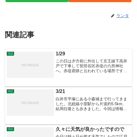
ランタ
関連記事
1/29
日記
この日は夕方前に外出して京王線下高井
戸で下車して世田谷区赤堤の六所神社
へ。赤堤砦跡と云われている場所です
が、例によって遺構は無し。訪れた時に
前を歩いていたお婆さんが神社前で立ち
止まって、頭を下げたのが印象的でし
た。軽く見て回り、参拝後は待ち...
3/21
日記
白井市平塚にある小森城まで行ってきま
した。北総線小室駅から片道約5.5km、
結局往復とも歩きました。今回は情報不
足で城域にたどり着くのに時間を費や
し、城自体の散策は不十分でした。 写真
は北側からみた城域の遠景。
久々に天気が良かったですので
日記
今日は時々日が差す天気でしたので江戸