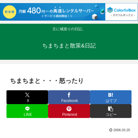
主に城巡りの日記。
ちまちまと散策&日記
ちまちまと・・・怒ったり
X
Facebook
はてブ
LINE
Pinterest
コピー
2006.03.25