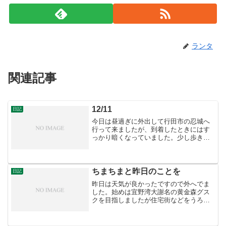
ランタ
関連記事
12/11
日記
今日は昼過ぎに外出して行田市の忍城へ
行って来ましたが、到着したときにはす
っかり暗くなっていました。少し歩きま
わってみた印象では整備はされています
が、あまり遺構は残っていない感じでし
た。しかしすっかり日が短くなって個人
的には散策しにくい季節で...
ちまちまと昨日のことを
日記
昨日は天気が良かったですので外へでま
した。始めは宜野湾大謝名の黄金森グス
クを目指しましたが住宅街などをうろつ
くだけで見つけられず。その後は宜野湾
市内を何ヶ所か回りました。・嘉数ウィ
ーグスク（嘉数高台公園） 今では戦跡公