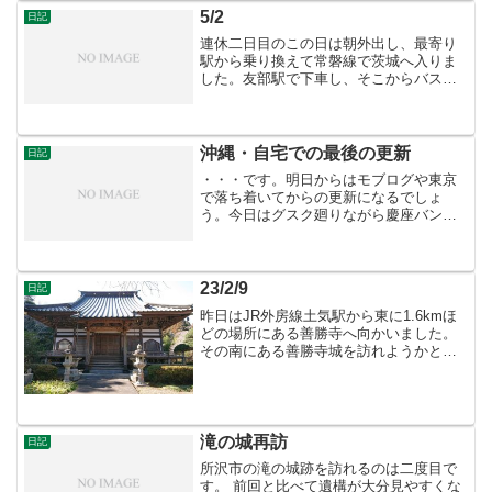
園です。いかにも休日の...
5/2
日記
連休二日目のこの日は朝外出し、最寄り
駅から乗り換えて常磐線で茨城へ入りま
した。友部駅で下車し、そこからバスに
乗るつもりが40分ほど遅れて到着。とり
あえずかさま周遊バスの日動美術館前バ
ス停から1.5kmほど歩いて最初の目的地
へ到着しました。 ...
沖縄・自宅での最後の更新
日記
・・・です。明日からはモブログや東京
で落ち着いてからの更新になるでしょ
う。今日はグスク廻りながら慶座バンタ
へ行きました。 とりあえず崖っぷちから
海を眺めてから崖下への道へ向かいま
す。 慶座井を見てみようかとも思いまし
たが、回りの雑草が思った...
23/2/9
日記
昨日はJR外房線土気駅から東に1.6kmほ
どの場所にある善勝寺へ向かいました。
その南にある善勝寺城を訪れようかと思
っての事でしたが、移動中に調べた所思
っていたより難しそうだったため、今回
は断念し善勝寺の境内にある土気城主酒
井氏の墓を見学した...
滝の城再訪
日記
所沢市の滝の城跡を訪れるのは二度目で
す。 前回と比べて遺構が大分見やすくな