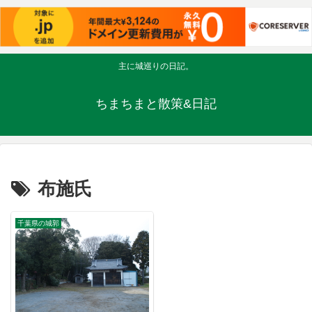
主に城巡りの日記。
ちまちまと散策&日記
布施氏
千葉県の城郭