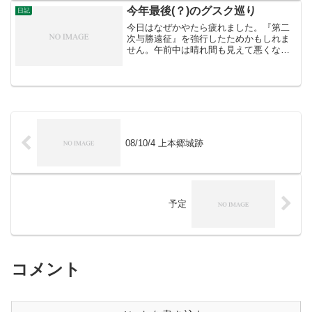
めて訪れました。 ...
今年最後(？)のグスク巡り
日記
今日はなぜかやたら疲れました。『第二
次与勝遠征』を強行したためかもしれま
せん。午前中は晴れ間も見えて悪くない
と思ったのですが、午後になるとひたす
ら曇り空・・・まぁ冬の空なんてそんな
ものです。海中道路を渡った最初の平安
座（へんざ）島には平安座...
08/10/4 上本郷城跡
予定
コメント