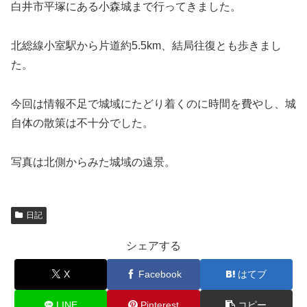
白井市平塚にある小森城まで行ってきました。
北総線小室駅から片道約5.5km、結局往復とも歩きまし
た。
今回は情報不足で城域にたどり着くのに時間を費やし、城
自体の散策は不十分でした。
写真は北側からみた城域の遠景。
日記
シェアする
X
Facebook
はてブ
LINE
Pinterest
コピー