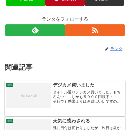
ランタをフォローする
ランタ
関連記事
デジカメ買いました
日記
タイトル通りデジカメ買いました。もち
ろん中古、しかも５０００円以下・・・
それでも携帯よりは画質はいいですの
で、金銭的な余裕が出来るまではこれで
凌いでいきます。バッテリーの持ちが悪
そうなのが難点です。今日は雨で外は出
ませんでしたので早速明日使...
天気に惑わされる
日記
既に日付は変わりましたが、昨日は昼か