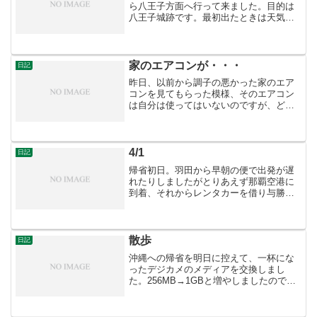
ら八王子方面へ行って来ました。目的は
八王子城跡です。最初出たときは天気は
非常によかったですが、天気が崩れると
いう予報でしたので雨合羽を途中で調達
しました。某駅で中央線に乗り換え一時
間ほどで、目的地の高尾駅...
家のエアコンが・・・
日記
昨日、以前から調子の悪かった家のエア
コンを見てもらった模様、そのエアコン
は自分は使ってはいないのですが、どう
やら今年のひどい雨のせいで室外機がひ
どくやられていたようです。今年はこう
いったケースが多いようです。もっとも
自分はいまだに扇風機です...
4/1
日記
帰省初日。羽田から早朝の便で出発が遅
れたりしましたがとりあえず那覇空港に
到着、それからレンタカーを借り与勝半
島へ。・勝連グスク 訪れるのは4度目
位。今回の目的は東郭へ行くこと。道は
意外と分かりやすく、思ったより遺構ら
しきものがありました。駐...
散歩
日記
沖縄への帰省を明日に控えて、一杯にな
ったデジカメのメディアを交換しまし
た。256MB→1GBと増やしましたので、
動作確認の為に試し撮りするべく江戸川
へ散歩。 江戸川付近は何度か訪れていま
すが、河川敷にある「小岩菖蒲園」は初