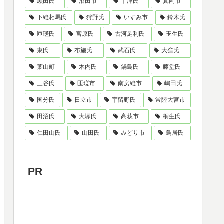
黒田氏
沼田市
宇津氏
真岡市
下総相馬氏
狩野氏
いすみ市
鈴木氏
匝瑳氏
宮原氏
古河足利氏
玉生氏
東氏
布施氏
武石氏
大窪氏
葉山町
木内氏
鍋島氏
藤堂氏
三谷氏
匝瑳市
南房総市
嶋田氏
国分氏
日立市
宇留野氏
常陸大宮市
田沼氏
大塚氏
高萩市
桐生氏
仁田山氏
山田氏
みどり市
鳥居氏
PR