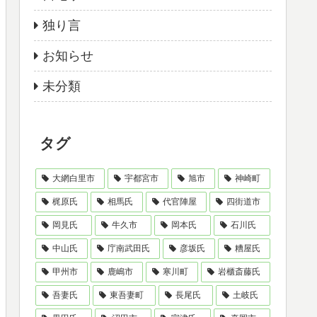
独り言
お知らせ
未分類
タグ
大網白里市
宇都宮市
旭市
神崎町
梶原氏
相馬氏
代官陣屋
四街道市
岡見氏
牛久市
岡本氏
石川氏
中山氏
庁南武田氏
彦坂氏
糟屋氏
甲州市
鹿嶋市
寒川町
岩櫃斎藤氏
吾妻氏
東吾妻町
長尾氏
土岐氏