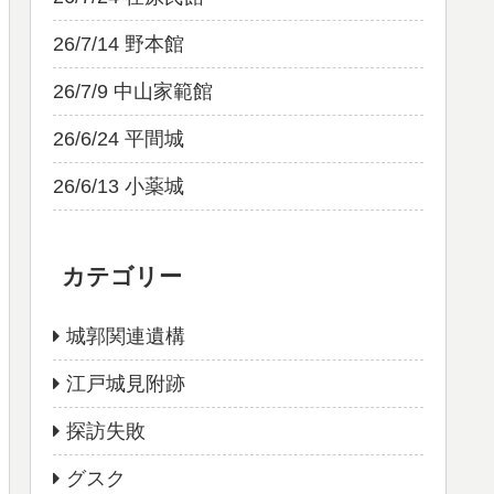
26/7/14 野本館
26/7/9 中山家範館
26/6/24 平間城
26/6/13 小薬城
カテゴリー
城郭関連遺構
江戸城見附跡
探訪失敗
グスク