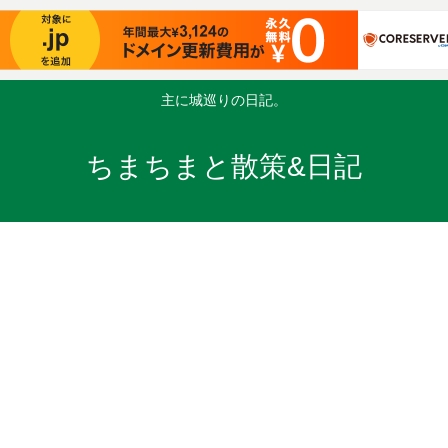
主に城巡りの日記。
ちまちまと散策&日記