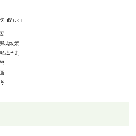
次
要
堀城散策
堀城歴史
想
画
考