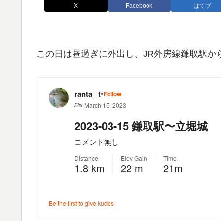
X
Facebook
はてブ
この日は昼過ぎに外出し、JR外房線鎌取駅から