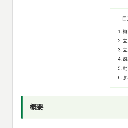
目
概
立
立
感
動
参
概要