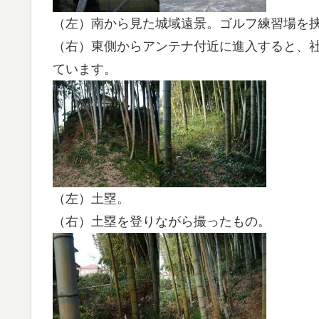
（左）南から見た城域遠景。ゴルフ練習場を
（右）東側からアンテナ付近に進入すると、
ています。
（左）土塁。
（右）土塁を登りながら撮ったもの。