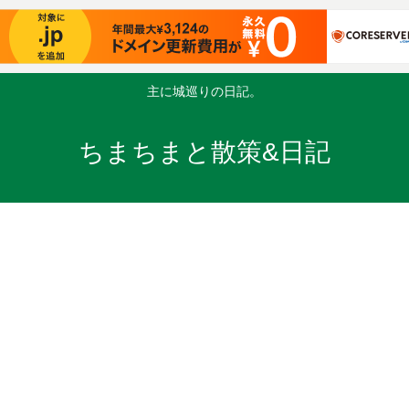
主に城巡りの日記。
ちまちまと散策&日記