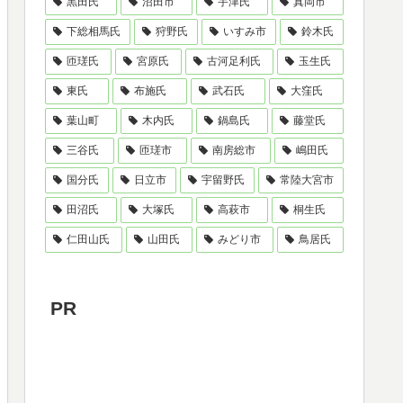
黒田氏
沼田市
宇津氏
真岡市
下総相馬氏
狩野氏
いすみ市
鈴木氏
匝瑳氏
宮原氏
古河足利氏
玉生氏
東氏
布施氏
武石氏
大窪氏
葉山町
木内氏
鍋島氏
藤堂氏
三谷氏
匝瑳市
南房総市
嶋田氏
国分氏
日立市
宇留野氏
常陸大宮市
田沼氏
大塚氏
高萩市
桐生氏
仁田山氏
山田氏
みどり市
鳥居氏
PR