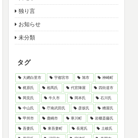
独り言
お知らせ
未分類
タグ
大網白里市
宇都宮市
旭市
神崎町
梶原氏
相馬氏
代官陣屋
四街道市
岡見氏
牛久市
岡本氏
石川氏
中山氏
庁南武田氏
彦坂氏
糟屋氏
甲州市
鹿嶋市
寒川町
岩櫃斎藤氏
吾妻氏
東吾妻町
長尾氏
土岐氏