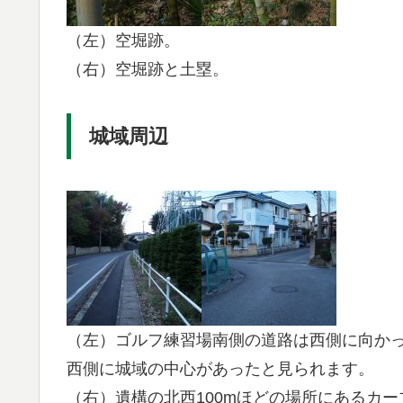
（左）空堀跡。
（右）空堀跡と土塁。
城域周辺
（左）ゴルフ練習場南側の道路は西側に向か
西側に城域の中心があったと見られます。
（右）遺構の北西100mほどの場所にあるカ