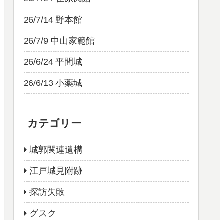
26/7/14 野本館
26/7/9 中山家範館
26/6/24 平間城
26/6/13 小薬城
カテゴリー
城郭関連遺構
江戸城見附跡
探訪失敗
グスク