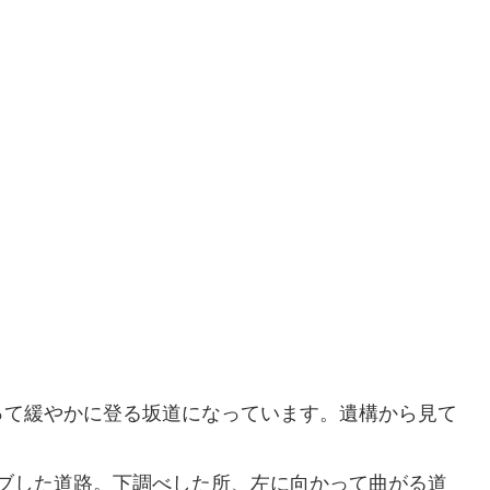
って緩やかに登る坂道になっています。遺構から見て
ーブした道路。下調べした所、左に向かって曲がる道