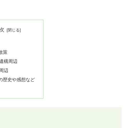
次
散策
遺構周辺
周辺
の歴史や感想など