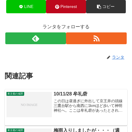
LINE
Pinterest
コピー
ランタをフォローする
ランタ
関連記事
10/11/28 牟礼砦
東京都の城郭
この日は昼過ぎに外出して京王井の頭線
三鷹台駅から南西に1kmほど歩いて神明
神社へ。ここは牟礼砦があったとされる
場所です。 （左）西側の神社入り口。
（中）神明神社境内。遺構の類はありま
せん。（右）神社由来には後北条氏家臣
の高橋綱種によって築か...
梅雨入りしましたが・・・（週
東京都の城郭