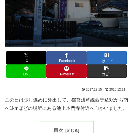
X
Facebook
はてブ
LINE
Pinterest
コピー
2017.12.15
2018.12.11
この日は少し遅めに外出して、都営浅草線西馬込駅から南
へ1kmほどの場所にある池上本門寺付近へ向かいました。
目次