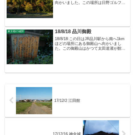
向かいました。この場所は日野ゴルフ練
習場の南側に当たり、ここは川辺堀之内
城（あるいは川辺堀之内）と呼ばれる城
郭があったのだそうです。
18/8/18 品川御殿
東京都の城郭
18/8/18:この日はJR品川駅から南へ1km
ほどの場所にある御殿山へ向かいまし
た。この御殿山はかつて太田道灌が館を
置いた事に始まる、品川御殿の跡があっ
たと云われていますが、遺構は残ってい
ません。
17/12/2 江田館
17/12/16 神金城