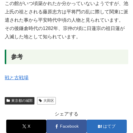
この館がいつ頃築かれたか分かっていないようですが、池
上氏の祖とされる藤原忠方は平将門の乱に際して関東に派
遣された事から平安時代中頃の人物と見られています。
その後鎌倉時代の1282年、宗仲の頃に日蓮宗の祖日蓮が
入滅した地として知られています。
参考
戦と古戦場
東京都の城郭
大田区
シェアする
X
Facebook
はてブ