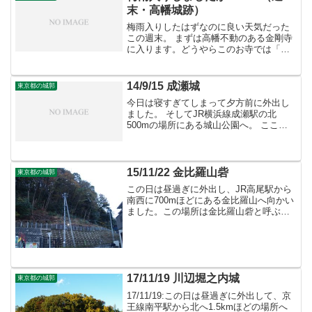
末・高幡城跡）
梅雨入りしたはずなのに良い天気だった
この週末。 まずは高幡不動のある金剛寺
に入ります。どうやらこのお寺では「ア
ジサイ祭り」の期間中のようで境内はア
ジサイを見に来た人や出店で賑わってい
ます。 城跡のある裏山にアジサイが植え
14/9/15 成瀬城
東京都の城郭
られていますのでそち...
今日は寝すぎてしまって夕方前に外出し
ました。 そしてJR横浜線成瀬駅の北
500mの場所にある城山公園へ。 ここは
成瀬城があったと言われている場所で
す。東から見た城域である入り口。 公園
に入った所にある説明板と城跡碑。 説明
板によればこの城の...
15/11/22 金比羅山砦
東京都の城郭
この日は昼過ぎに外出し、JR高尾駅から
南西に700mほどにある金比羅山へ向かい
ました。この場所は金比羅山砦と呼ぶべ
き城館があったと見られていているよう
です。砦跡は金比羅宮として神社になっ
ているとのことで向かってみました。
17/11/19 川辺堀之内城
東京都の城郭
17/11/19:この日は昼過ぎに外出して、京
王線南平駅から北へ1.5kmほどの場所へ