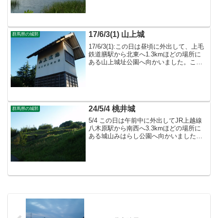
で現在も遺構が残っています。
17/6/3(1) 山上城
群馬県の城郭
17/6/3(1):この日は昼頃に外出して、上毛
鉄道膳駅から北東へ1.3kmほどの場所に
ある山上城址公園へ向かいました。ここ
は名前の通り山上城の跡で現在も遺構が
残っています。
24/5/4 桃井城
群馬県の城郭
5/4 この日は午前中に外出してJR上越線
八木原駅から南西へ3.3kmほどの場所に
ある城山みはらし公園へ向かいました。
この場所は南北朝時代に活躍した桃井直
常によって築かれた城の跡と云われ、多
少遺構が残っています。