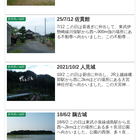
25/7/12 佐貫館
群馬県の城郭
7/12 この日は昼過ぎに外出して、東武伊
勢崎線川俣駅から西へ900m強の場所にあ
る不動尊へ向かいました。この不動尊を
北西端にして佐貫氏の居館があったとさ
れていますが、明確な遺構は見受けられ
ません。
2021/10/2 人見城
群馬県の城郭
10/2 この日は昼頃に外出し、JR上越線磯
部駅から西に2kmほどの場所にある大宮
神社付近へ向かいました。この大宮神社
付近は人見城の跡で、現在も遺構が残っ
ています。
18/6/2 鵜古城
群馬県の城郭
18/6/2:この日は東武小泉線成島駅から北
西へ2kmほどの場所にある多々良沼公園
へ向かいました。公園の西側、多々良沼
に突き出した半島状の一角は鵜古城の跡