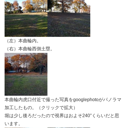
（左）本曲輪内。
（右）本曲輪西側土塁。
本曲輪内虎口付近で撮った写真をgooglephotoがパノラマ
加工したもの。（クリックで拡大）
堀は少し後ろだったので視界はおよそ240°くらいだと思
います。