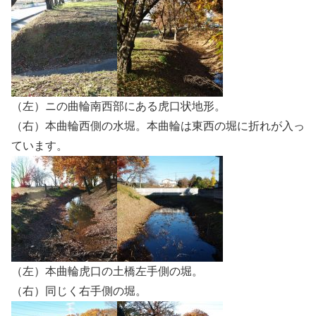
（左）ニの曲輪南西部にある虎口状地形。
（右）本曲輪西側の水堀。本曲輪は東西の堀に折れが入っ
ています。
（左）本曲輪虎口の土橋左手側の堀。
（右）同じく右手側の堀。