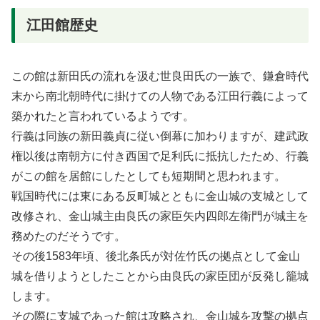
江田館歴史
この館は新田氏の流れを汲む世良田氏の一族で、鎌倉時代
末から南北朝時代に掛けての人物である江田行義によって
築かれたと言われているようです。
行義は同族の新田義貞に従い倒幕に加わりますが、建武政
権以後は南朝方に付き西国で足利氏に抵抗したため、行義
がこの館を居館にしたとしても短期間と思われます。
戦国時代には東にある反町城とともに金山城の支城として
改修され、金山城主由良氏の家臣矢内四郎左衛門が城主を
務めたのだそうです。
その後1583年頃、後北条氏が対佐竹氏の拠点として金山
城を借りようとしたことから由良氏の家臣団が反発し籠城
します。
その際に支城であった館は攻略され、金山城を攻撃の拠点