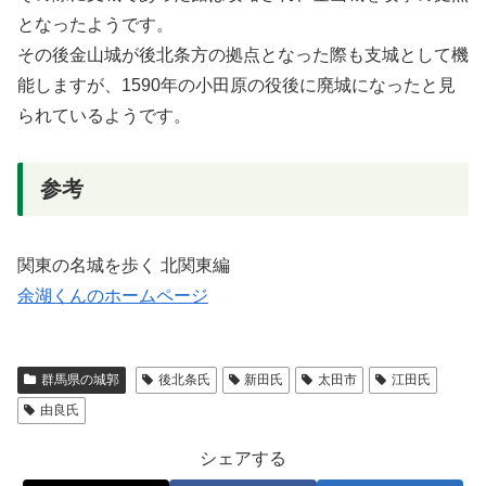
となったようです。
その後金山城が後北条方の拠点となった際も支城として機
能しますが、1590年の小田原の役後に廃城になったと見
られているようです。
参考
関東の名城を歩く 北関東編
余湖くんのホームページ
群馬県の城郭
後北条氏
新田氏
太田市
江田氏
由良氏
シェアする