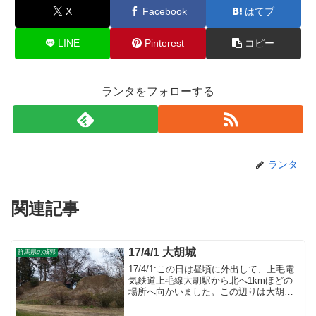
X
Facebook
はてブ
LINE
Pinterest
コピー
ランタをフォローする
ランタ
関連記事
17/4/1 大胡城
群馬県の城郭
17/4/1:この日は昼頃に外出して、上毛電
気鉄道上毛線大胡駅から北へ1kmほどの
場所へ向かいました。この辺りは大胡城
があった場所で現在も遺構が残っていま
す。