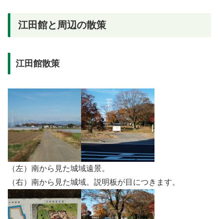
江田館と周辺の散策
江田館散策
（左）南から見た城域遠景。
（右）南から見た城域。説明板が目につきます。