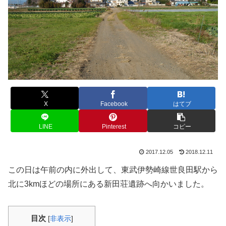
X
Facebook
はてブ
LINE
Pinterest
コピー
2017.12.05
2018.12.11
この日は午前の内に外出して、東武伊勢崎線世良田駅から
北に3kmほどの場所にある新田荘遺跡へ向かいました。
目次
[
非表示
]