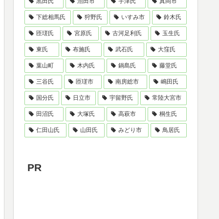
黒田氏
沼田市
宇津氏
真岡市
下総相馬氏
狩野氏
いすみ市
鈴木氏
匝瑳氏
宮原氏
古河足利氏
玉生氏
東氏
布施氏
武石氏
大窪氏
葉山町
木内氏
鍋島氏
藤堂氏
三谷氏
匝瑳市
南房総市
嶋田氏
国分氏
日立市
宇留野氏
常陸大宮市
田沼氏
大塚氏
高萩市
桐生氏
仁田山氏
山田氏
みどり市
鳥居氏
PR