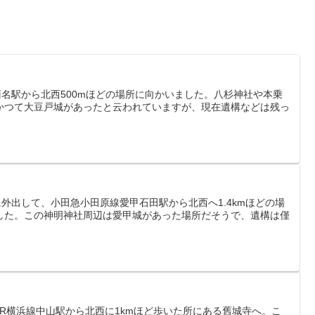
横線菊名駅から北西500mほどの場所に向かいました。八杉神社や本乗
かつて大豆戸城があったと云われていますが、現在遺構などは残っ
時間に外出して、小田急小田原線愛甲石田駅から北西へ1.4kmほどの場
した。この神明神社周辺は愛甲城があった場所だそうで、遺構は僅
R横浜線中山駅から北西に1kmほど歩いた所にある舊城寺へ。こ