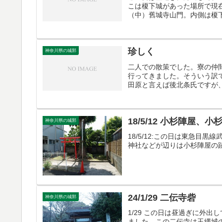
こは榎下城があった場所で現
（中）舊城寺山門。内側は榎下
珍しく
神奈川県の城郭
二人での散策でした。寮の仲
行ってきました。そういう訳
田原と言えば後北条氏ですが、
18/5/12 小杉陣屋、小
神奈川県の城郭
18/5/12:この日は東急目
神社などが辺りは小杉陣屋の
24/1/29 二伝寺砦
神奈川県の城郭
1/29 この日は昼過ぎに外出
ました。この二伝寺は玉縄城