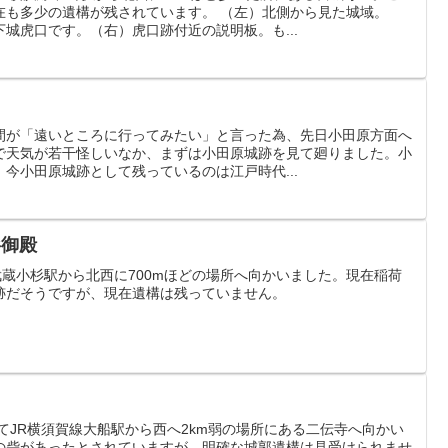
在も多少の遺構が残されています。 （左）北側から見た城域。
城虎口です。（右）虎口跡付近の説明板。も...
間が「遠いところに行ってみたい」と言った為、先日小田原方面へ
で天気が若干怪しいなか、まずは小田原城跡を見て廻りました。小
今小田原城跡として残っているのは江戸時代...
杉御殿
黒線武蔵小杉駅から北西に700mほどの場所へ向かいました。現在稲荷
跡だそうですが、現在遺構は残っていません。
してJR横須賀線大船駅から西へ2km弱の場所にある二伝寺へ向かい
の砦があったとされていますが、明確な城郭遺構は見受けられませ