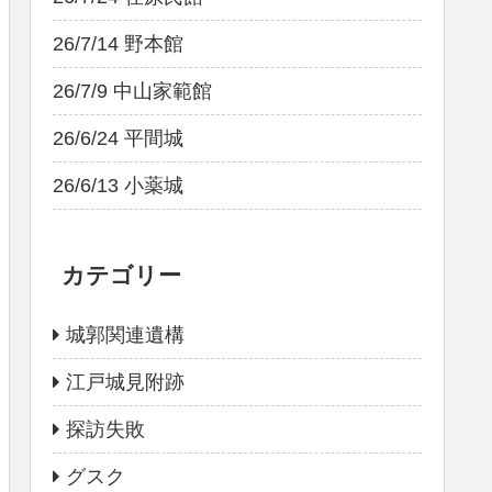
26/7/14 野本館
26/7/9 中山家範館
26/6/24 平間城
26/6/13 小薬城
カテゴリー
城郭関連遺構
江戸城見附跡
探訪失敗
グスク