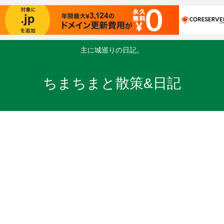
主に城巡りの日記。
ちまちまと散策&日記