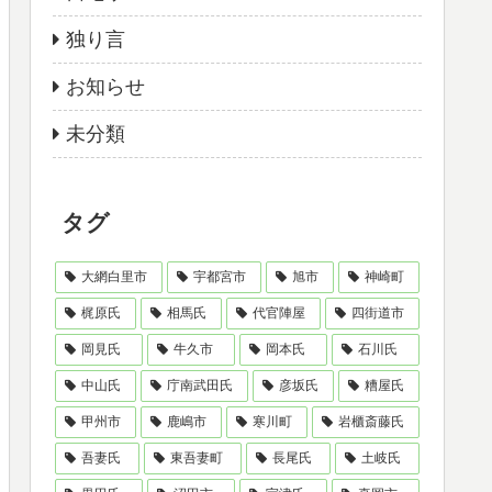
独り言
お知らせ
未分類
タグ
大網白里市
宇都宮市
旭市
神崎町
梶原氏
相馬氏
代官陣屋
四街道市
岡見氏
牛久市
岡本氏
石川氏
中山氏
庁南武田氏
彦坂氏
糟屋氏
甲州市
鹿嶋市
寒川町
岩櫃斎藤氏
吾妻氏
東吾妻町
長尾氏
土岐氏