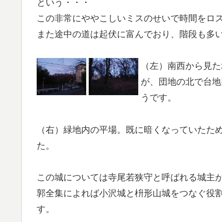
という・・・
この非常にややこしいミスのせいで時間をロ
また途中の道は起伏に富んでおり、階段も多
（左）南西から見た
が、団地の北で台地
うです。
（右）緑地内の平場。既に暗くなっていたた
た。
この城については寺尾若狭守と呼ばれる城主
郭全集によれば小沢城と枡形山城をつなぐ役
す。