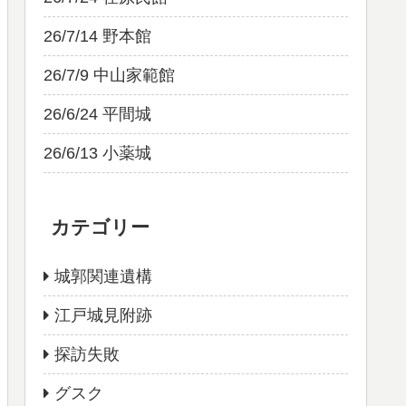
26/7/14 野本館
26/7/9 中山家範館
26/6/24 平間城
26/6/13 小薬城
カテゴリー
城郭関連遺構
江戸城見附跡
探訪失敗
グスク