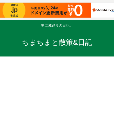
主に城巡りの日記。
ちまちまと散策&日記