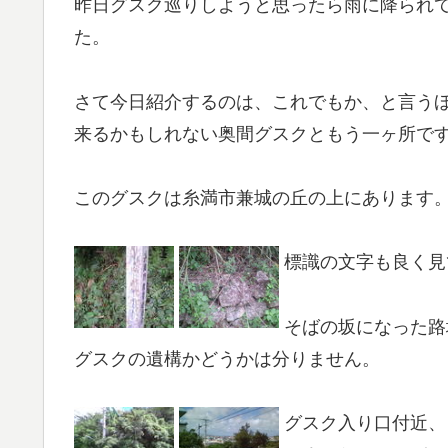
昨日グスク巡りしようと思ったら雨に降られ
た。
さて今日紹介するのは、これでもか、と言う
来るかもしれない奥間グスクともう一ヶ所で
このグスクは糸満市兼城の丘の上にあります
標識の文字も良く見
そばの坂になった路
グスクの遺構かどうかは分りません。
グスク入り口付近、