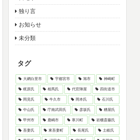
独り言
お知らせ
未分類
タグ
大網白里市
宇都宮市
旭市
神崎町
梶原氏
相馬氏
代官陣屋
四街道市
岡見氏
牛久市
岡本氏
石川氏
中山氏
庁南武田氏
彦坂氏
糟屋氏
甲州市
鹿嶋市
寒川町
岩櫃斎藤氏
吾妻氏
東吾妻町
長尾氏
土岐氏