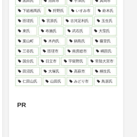
黒田氏
沼田市
宇津氏
真岡市
下総相馬氏
狩野氏
いすみ市
鈴木氏
匝瑳氏
宮原氏
古河足利氏
玉生氏
東氏
布施氏
武石氏
大窪氏
葉山町
木内氏
鍋島氏
藤堂氏
三谷氏
匝瑳市
南房総市
嶋田氏
国分氏
日立市
宇留野氏
常陸大宮市
田沼氏
大塚氏
高萩市
桐生氏
仁田山氏
山田氏
みどり市
鳥居氏
PR