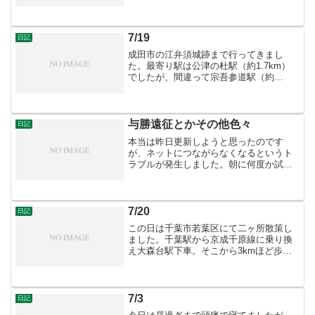
分も子供の頃は、他人ん家の塀に登った
り、敷地に侵入して蝉を採ったもので
す・・・ ・・・と、そんな場合ではな
く、このたび自分も夏休み...
7/19
日記
成田市の江弁須城跡まで行ってきまし
た。最寄り駅は公津の杜駅（約1.7km）
でしたが、間違って宗吾参道駅（約
3km）で降りてしまい、そのまま歩きま
した。城跡は殆ど藪で散策できる範囲は
僅か。帰りは公津の杜駅経由で帰宅しま
した。
与勝遠征とかその他色々
日記
本当は昨日更新しようと思ったのです
が、ネットにつながらなくなるというト
ラブルが発生しました。朝に何度か試し
てようやく接続しましたが・・・一体何
なんでしょうか。数日前にアンチウィル
スに異常が起きて夜中に３時間ほど格闘
するはめに（アンインストー...
7/20
日記
この日は千葉市若葉区にて二ヶ所散策し
ました。千葉駅から京成千原線に乗り換
え大森台駅下車。そこから3kmほど歩き
目的地へ。栄福寺館と少し離れた城山を
散策しました。（左）栄福寺境内の枝垂
れ桜（右）城山遠景。城山には日枝神社
があり、写真中央に鳥居...
7/3
日記