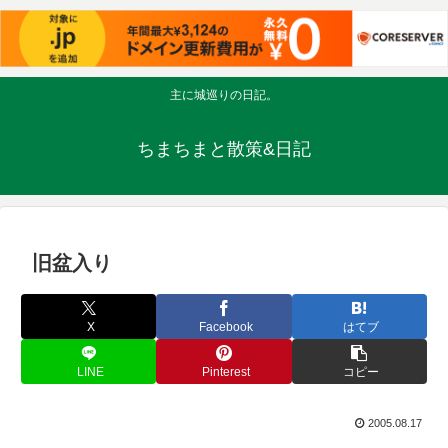
主に城巡りの日記。
ちまちまと散策&日記
旧盆入り
X
Facebook
はてブ
LINE
Pinterest
コピー
2005.08.17