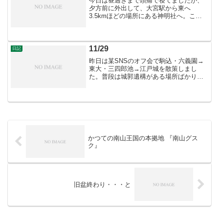
今日は昼過ぎまで頭痛で寝てましたが、
夕方前に外出して、大宮駅から東へ
3.5kmほどの場所にある神明社へ。この
辺りは中丸城と呼ばれる城があったよう
ですが、それを感じさせるものはありま
せんでした。
11/29
日記
昨日は某SNSのオフ会で駒込・六義園→
東大・三四郎池→江戸城を散策しまし
た。普段は城郭遺構がある場所ばかりな
ので、庭園の散策は新鮮でした。 （左）
六義園。藤代峠より（中）三四郎池。前
田利常が築造したもので、正式には心字
池というのだそうです。...
かつての南山王国の本拠地 『南山グス
ク』
旧盆終わり・・・と