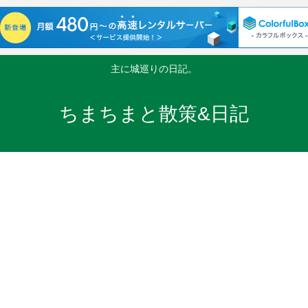
主に城巡りの日記。
ちまちまと散策&日記