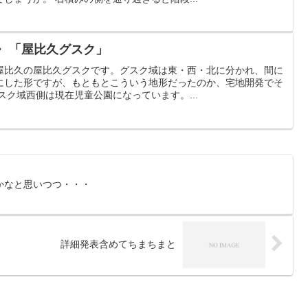
・ 「屋比久グスク」
屋比久の屋比久グスクです。グスク域は東・西・北に分かれ、間に
にした形ですが、もともとこういう地形だったのか、宅地開発でそ
スク域西側は現在児童公園になっています。...
かなと思いつつ・・・
詳細発表含めてちまちまと