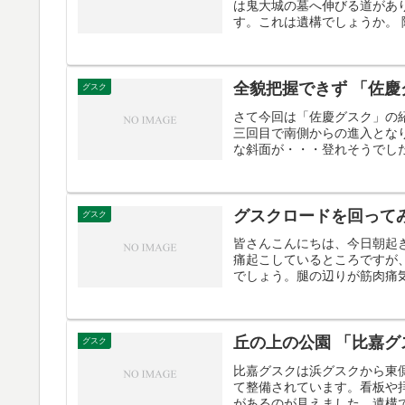
は鬼大城の墓へ伸びる道があ
す。これは遺構でしょうか。 
全貌把握できず 「佐慶
グスク
さて今回は「佐慶グスク」の
三回目で南側からの進入とな
な斜面が・・・登れそうでした
グスクロードを回って
グスク
皆さんこんにちは、今日朝起
痛起こしているところですが
でしょう。腿の辺りが筋肉痛気
丘の上の公園 「比嘉グ
グスク
比嘉グスクは浜グスクから東
て整備されています。看板や
があるのが見えました。遺構で