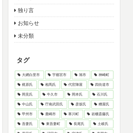
独り言
お知らせ
未分類
タグ
大網白里市
宇都宮市
旭市
神崎町
梶原氏
相馬氏
代官陣屋
四街道市
岡見氏
牛久市
岡本氏
石川氏
中山氏
庁南武田氏
彦坂氏
糟屋氏
甲州市
鹿嶋市
寒川町
岩櫃斎藤氏
吾妻氏
東吾妻町
長尾氏
土岐氏