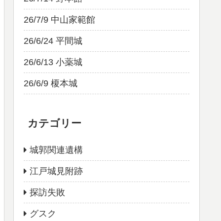
26/7/9 中山家範館
26/6/24 平間城
26/6/13 小薬城
26/6/9 榎本城
カテゴリー
城郭関連遺構
江戸城見附跡
探訪失敗
グスク