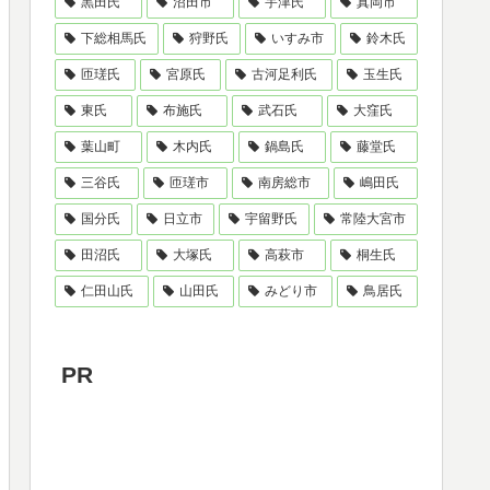
黒田氏
沼田市
宇津氏
真岡市
下総相馬氏
狩野氏
いすみ市
鈴木氏
匝瑳氏
宮原氏
古河足利氏
玉生氏
東氏
布施氏
武石氏
大窪氏
葉山町
木内氏
鍋島氏
藤堂氏
三谷氏
匝瑳市
南房総市
嶋田氏
国分氏
日立市
宇留野氏
常陸大宮市
田沼氏
大塚氏
高萩市
桐生氏
仁田山氏
山田氏
みどり市
鳥居氏
PR