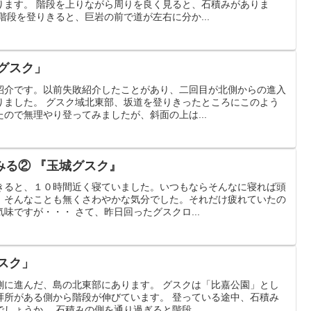
ります。 階段を上りながら周りを良く見ると、石積みがありま
階段を登りきると、巨岩の前で道が左右に分か...
グスク」
紹介です。以前失敗紹介したことがあり、二回目が北側からの進入
りました。 グスク域北東部、坂道を登りきったところにこのよう
ので無理やり登ってみましたが、斜面の上は...
みる② 『玉城グスク』
きると、１０時間近く寝ていました。いつもならそんなに寝れば頭
、そんなことも無くさわやかな気分でした。それだけ疲れていたの
味ですが・・・ さて、昨日回ったグスクロ...
スク」
側に進んだ、島の北東部にあります。 グスクは「比嘉公園」とし
拝所がある側から階段が伸びています。 登っている途中、石積み
しょうか。 石積みの側を通り過ぎると階段...