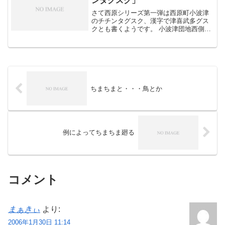
ンタグスク」
さて西原シリーズ第一弾は西原町小波津
のチチンタグスク、漢字で津喜武多グス
クとも書くようです。 小波津団地西側に
ある丘がグスクです。団地造成の際に破
壊を受けたのだそうですが・・・ 写真は
グスク南側から撮ったもの、標識も近く
にあります。 南側に...
ちまちまと・・・鳥とか
例によってちまちま廻る
コメント
まぁきぃ
より:
2006年1月30日 11:14