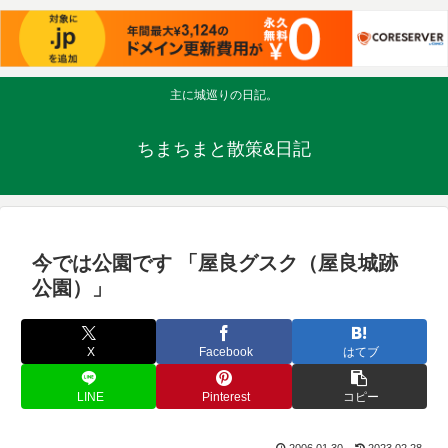
主に城巡りの日記。
ちまちまと散策&日記
今では公園です 「屋良グスク（屋良城跡
公園）」
X
Facebook
はてブ
LINE
Pinterest
コピー
2006.01.30
2023.02.28