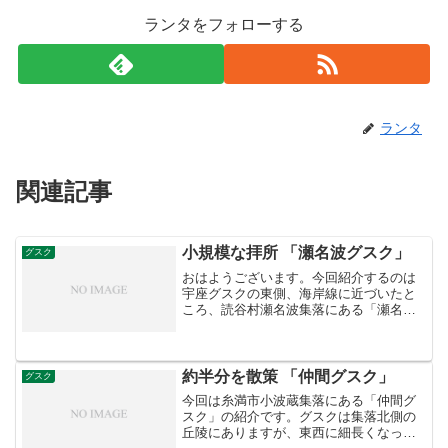
ランタをフォローする
ランタ
関連記事
小規模な拝所 「瀬名波グスク」
グスク
おはようございます。今回紹介するのは
宇座グスクの東側、海岸線に近づいたと
ころ、読谷村瀬名波集落にある「瀬名波
グスク」です。別名「シナハグスク」で
すが、これもやはり方言名でしょう。瀬
名波＝シナハですね。 ここは宇座グスク
と違い県道沿いにありま...
約半分を散策 「仲間グスク」
グスク
今回は糸満市小波蔵集落にある「仲間グ
スク」の紹介です。グスクは集落北側の
丘陵にありますが、東西に細長くなって