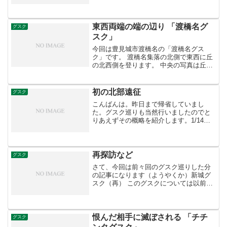
います。また西にはチチャマグスク。東
には安里グスク、糸州グスクがあり、グ
スクが密集している地域の一つです。 写
真はグスク中央南側にあ...
東西両端の端の辺り 「渡橋名グ
グスク
スク」
今回は豊見城市渡橋名の「渡橋名グス
ク」です。 渡橋名集落の北側で東西に丘
の北西側を登ります。 中央の写真は丘の
中央付近を眺めたもの。 少し登ると岩に
作られた拝所があり、その上に少し石が
積まれています。 中央写真は岩の上にあ
初の北部遠征
グスク
る拝所。左は拝所付...
こんばんは。昨日まで帰省していまし
た。グスク巡りも当然行いましたのでと
りあえずその概略を紹介します。1/14は
特に何もありませんでした。移動して実
家に帰っただけです。1/15初の北部遠征
恩納グスク 恩納村、５８号線沿いにある
のですが入り口が...
再探訪など
グスク
さて、今回は前々回のグスク巡りした分
の記事になります（ようやくか）新城グ
スク（再） このグスクについては以前紹
介していますが、展望台の登り方を教え
てもらいましたのでやってきました。 多
少散らかってはいますがやはり見晴らし
はいいです。中央の写...
恨んだ相手に滅ぼされる 「チチ
グスク