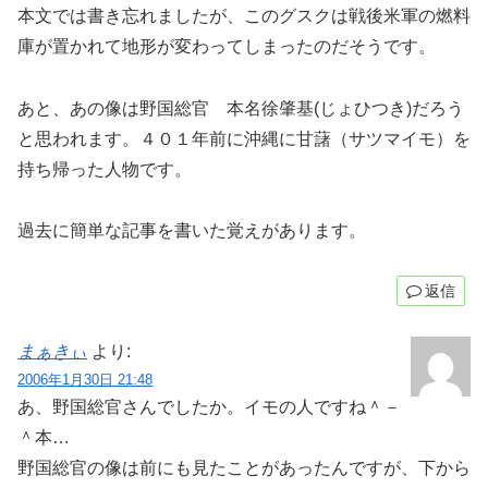
本文では書き忘れましたが、このグスクは戦後米軍の燃料
庫が置かれて地形が変わってしまったのだそうです。
あと、あの像は野国総官 本名徐肇基(じょひつき)だろう
と思われます。４０１年前に沖縄に甘藷（サツマイモ）を
持ち帰った人物です。
過去に簡単な記事を書いた覚えがあります。
返信
まぁきぃ
より:
2006年1月30日 21:48
あ、野国総官さんでしたか。イモの人ですね＾－
＾本…
野国総官の像は前にも見たことがあったんですが、下から