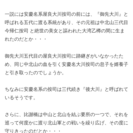
一説には安慶名系屋良大川按司の前には、『御先大川』と
呼ばれる五代に渡る系統があり、その元祖は中北山三代目
今帰仁按司 と絶世の美女と謳われた大湾乙樽の間に生ま
れたのだとか・・・
御先大川五代目の屋良大川按司に跡継ぎがいなかったた
め、同じ中北山の血を引く安慶名大川按司の息子を婿養子
と引き取ったのでしょうか。
ちなみに安慶名系の按司は三代続き『後大川』と呼ばれて
いるそうです。
さらに、比謝橋は中山と北山を結ぶ要所の一つで、それを
巡って何度かに渡り北山軍との戦いを繰り広げ、その度に
守りきったのだとか・・・