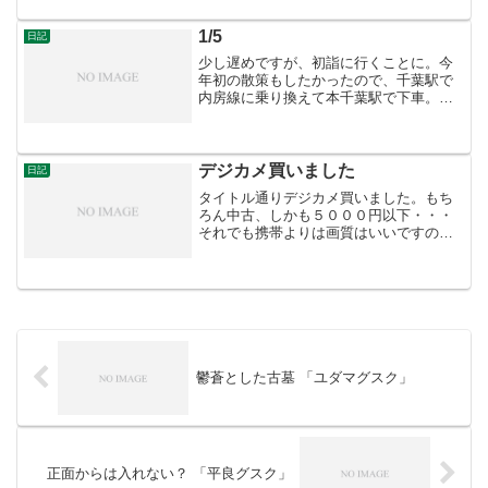
それほどでもないので少し残念でした。
写真は金毘羅宮の南にあ...
1/5
日記
少し遅めですが、初詣に行くことに。今
年初の散策もしたかったので、千葉駅で
内房線に乗り換えて本千葉駅で下車。亥
鼻城跡を廻りました。天守風の郷土資料
館と遺構の土塁がミスマッチな気
が・・・その後は北へ1ｋｍほど歩いて千
葉神社で初詣してきました。
デジカメ買いました
日記
タイトル通りデジカメ買いました。もち
ろん中古、しかも５０００円以下・・・
それでも携帯よりは画質はいいですの
で、金銭的な余裕が出来るまではこれで
凌いでいきます。バッテリーの持ちが悪
そうなのが難点です。今日は雨で外は出
ませんでしたので早速明日使...
鬱蒼とした古墓 「ユダマグスク」
正面からは入れない？ 「平良グスク」