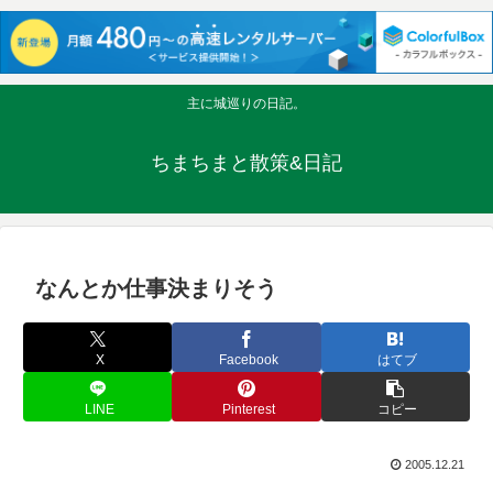
主に城巡りの日記。
ちまちまと散策&日記
なんとか仕事決まりそう
X
Facebook
はてブ
LINE
Pinterest
コピー
2005.12.21