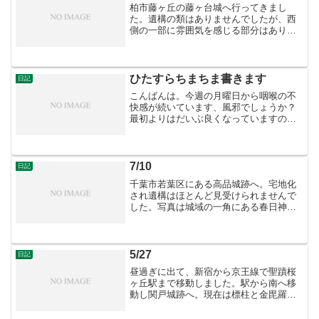
柏市藤ヶ丘の藤ヶ台城へ行ってきまし
た。遺構の類はありませんでしたが、西
側の一部に雰囲気を感じる部分はありま
した。写真は城域の北側にある香取神
社。
ひたすらちまちま書きます
日記
こんばんは。今週の月曜日から咽喉の不
快感が続いています、風邪でしょうか？
最初よりはだいぶ良くなっていますの
で、そのうち治るだろうと考えています
が。さて今日は休みでしたので外出しま
した、先週の土曜日は夕方まで寝込んで
しまいましたので今回はグス...
7/10
日記
千葉市若葉区にある高品城跡へ。宅地化
され遺構はほとんど見受けられませんで
した。写真は城域の一角にある春日神社
遠景。
5/27
日記
昼過ぎに出て、新宿から京王線で聖蹟桜
ヶ丘駅まで移動しました。駅から南へ移
動し関戸城跡へ。現在は標柱と金毘羅宮
があるだけで遺構はありませんでした。
南側は見通しは良かったですが、北側は