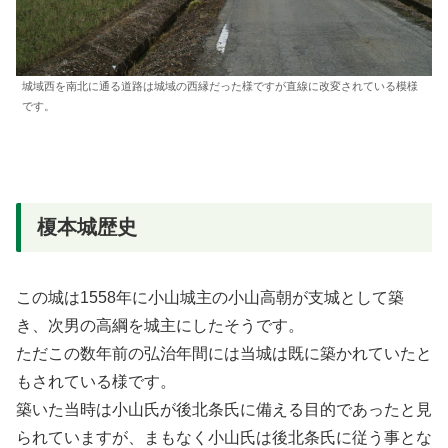
城域西を南北に通る道路は城域の西縁だった様ですが直線に改変されている模様
です。
榎本城歴史
この城は1558年に小山城主の小山高朝が支城として築
き、次男の高綱を城主にしたそうです。
ただこの数年前の弘治年間には当城は既に築かれていたと
もされている様です。
築いた当時は小山氏が後北条氏に備える目的であったと見
られていますが、まもなく小山氏は後北条氏に従う事とな