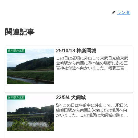
ランタ
関連記事
25/10/18 神楽岡城
栃木県の城郭
この日は昼頃に外出して東武日光線東武
金崎駅から南西に3km強の場所にある三
宮神社付近へ向かいました。概要三宮神
社を南端として北の山林は神楽岡城と呼
ばれる城郭があったとされていて、遺構
が見受けられます。神楽岡城散策城域外
～三宮神社北東のファミ...
22/5/4 犬飼城
栃木県の城郭
5/4 この日は午前中に外出して、JR日光
線鶴田駅から南西2.3kmほどの場所へ向
かいました。この場所は犬飼城の跡とさ
れ、主要部の遺構は良く残っています。