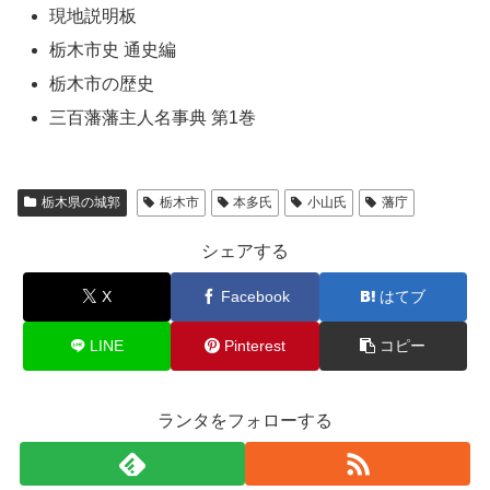
現地説明板
栃木市史 通史編
栃木市の歴史
三百藩藩主人名事典 第1巻
栃木県の城郭
栃木市
本多氏
小山氏
藩庁
シェアする
X
Facebook
はてブ
LINE
Pinterest
コピー
ランタをフォローする