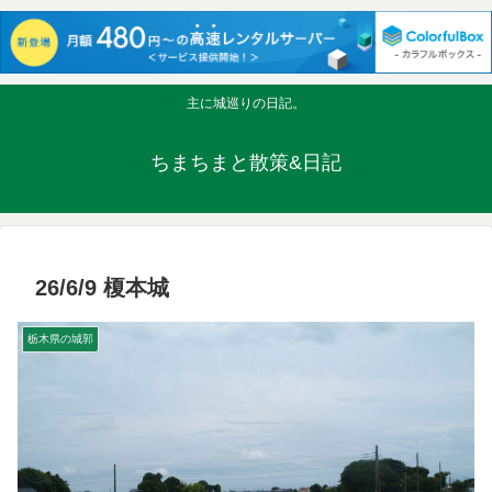
主に城巡りの日記。
ちまちまと散策&日記
26/6/9 榎本城
栃木県の城郭