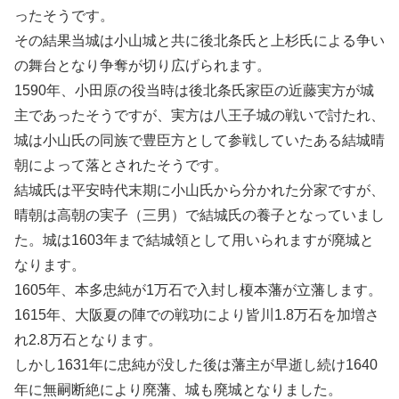
ったそうです。
その結果当城は小山城と共に後北条氏と上杉氏による争い
の舞台となり争奪が切り広げられます。
1590年、小田原の役当時は後北条氏家臣の近藤実方が城
主であったそうですが、実方は八王子城の戦いで討たれ、
城は小山氏の同族で豊臣方として参戦していたある結城晴
朝によって落とされたそうです。
結城氏は平安時代末期に小山氏から分かれた分家ですが、
晴朝は高朝の実子（三男）で結城氏の養子となっていまし
た。城は1603年まで結城領として用いられますが廃城と
なります。
1605年、本多忠純が1万石で入封し榎本藩が立藩します。
1615年、大阪夏の陣での戦功により皆川1.8万石を加増さ
れ2.8万石となります。
しかし1631年に忠純が没した後は藩主が早逝し続け1640
年に無嗣断絶により廃藩、城も廃城となりました。