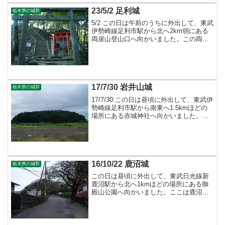
23/5/2 足利城
栃木県の城郭
5/2 この日は午前のうちに外出して、東武
伊勢崎線足利市駅から北へ2km弱にある
両崖山登山口へ向かいました。この両崖
山は平安時代後期に藤姓足利氏によって
築かれた足利城の遺構が残っています。
17/7/30 岩井山城
栃木県の城郭
17/7/30:この日は昼頃に外出して、東武伊
勢崎線足利市駅から南東へ1.5kmほどの
場所にある赤城神社へ向かいました。こ
こは長享の乱が勃発した場所と言われる
岩井山城（勧農城）の跡で、現在も遺構
が残っています。
16/10/22 鹿沼城
栃木県の城郭
この日は昼頃に外出して、東武日光線新
鹿沼駅から北へ1kmほどの場所にある御
殿山公園へ向かいました。ここは鹿沼城
があった場所で、現在も遺構が残ってい
ます。