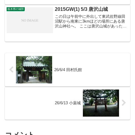
2015GW(1) 5/3 唐沢山城
栃木県の城郭
この日は午前中に外出して東武佐野線田
沼駅から南東に3kmほどの場所にある唐
沢山神社へ。 ここは唐沢山城があった場
所です。（左）唐沢山を登る道（鳥居で
は無い方）。この先は山を登るためつづ
ら折りの上り道となります。 （中）城域
入り口。この内側は...
26/6/4 田村氏館
26/6/13 小薬城
コメント