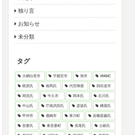
独り言
お知らせ
未分類
タグ
大網白里市
宇都宮市
旭市
神崎町
梶原氏
相馬氏
代官陣屋
四街道市
岡見氏
牛久市
岡本氏
石川氏
中山氏
庁南武田氏
彦坂氏
糟屋氏
甲州市
鹿嶋市
寒川町
岩櫃斎藤氏
吾妻氏
東吾妻町
長尾氏
土岐氏