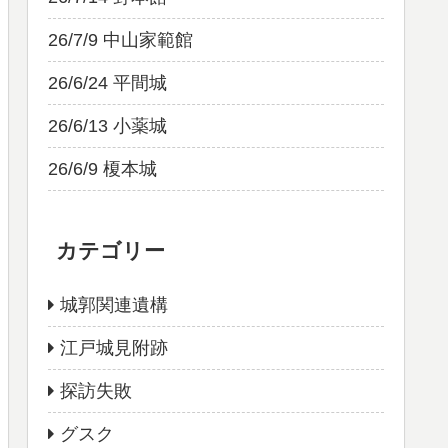
26/7/9 中山家範館
26/6/24 平間城
26/6/13 小薬城
26/6/9 榎本城
カテゴリー
城郭関連遺構
江戸城見附跡
探訪失敗
グスク