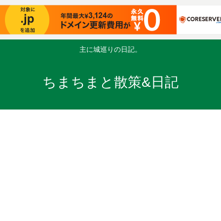
主に城巡りの日記。
ちまちまと散策&日記