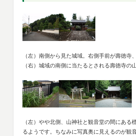
（左）南側から見た城域。右側手前が壽徳寺
（右）城域の南側に当たるとされる壽徳寺の
（左）やや北側、山神社と観音堂の間にある
るようです。ちなみに写真奥に見えるのが観