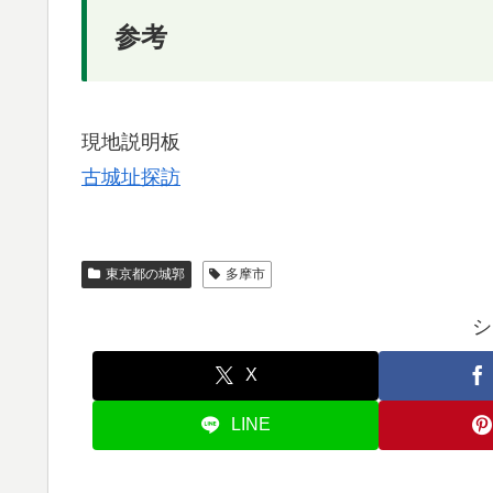
参考
現地説明板
古城址探訪
東京都の城郭
多摩市
シ
X
LINE