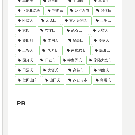
黒田氏
沼田市
宇津氏
真岡市
下総相馬氏
狩野氏
いすみ市
鈴木氏
匝瑳氏
宮原氏
古河足利氏
玉生氏
東氏
布施氏
武石氏
大窪氏
葉山町
木内氏
鍋島氏
藤堂氏
三谷氏
匝瑳市
南房総市
嶋田氏
国分氏
日立市
宇留野氏
常陸大宮市
田沼氏
大塚氏
高萩市
桐生氏
仁田山氏
山田氏
みどり市
鳥居氏
PR