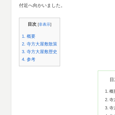
付近へ向かいました。
目次
[
非表示
]
1.
概要
2.
寺方大屋敷散策
3.
寺方大屋敷歴史
4.
参考
目
概
寺
寺