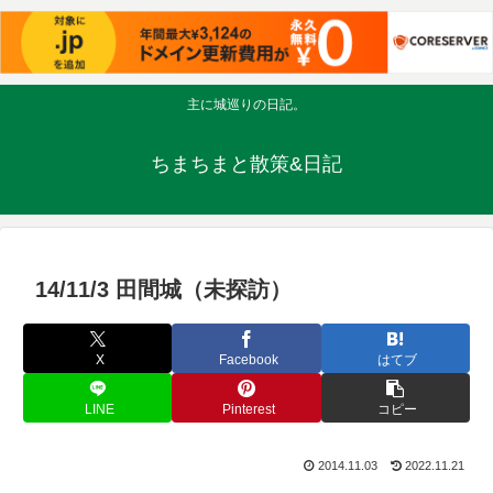
主に城巡りの日記。
ちまちまと散策&日記
14/11/3 田間城（未探訪）
X
Facebook
はてブ
LINE
Pinterest
コピー
2014.11.03
2022.11.21