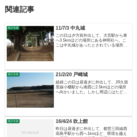
関連記事
11/7/3 中丸城
探訪失敗
この日は夕方前外出して、大宮駅から東
へ3.5kmほどの場所にある神明社へ。こ
こは中丸城があったとされている場所で
す。ここを訪れる際には埼玉の古城址さ
んを参考にしましたが、それによれば神
明社と同じ雑木林にある春日社が本丸跡
との事で、神明社が雑...
21/2/20 戸崎城
探訪失敗
経緯この日は昼過ぎに外出して、JR久留
里線小櫃駅から南西に2.5kmほどの場所
へ向かいました。しかし周辺にはたどり
着いたものの、進入路が見つからず城域
の北や西から進入路を試みるも道が無
く、北側で最も可能性が高そうな場所に
進入したものの、予想...
16/4/24 吹上館
探訪失敗
昨日は昼過ぎに外出して、都営三田線西
高島平駅から西へ1kmほど、県境を越え