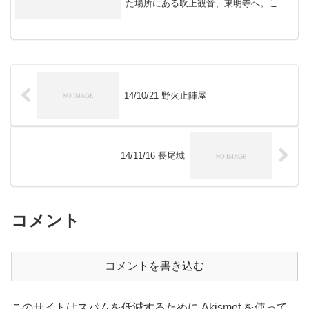
た場所にある吹上観音、東明寺へ。ここ
は吹上館と呼ばれる城郭遺構が残ってい
るとされていますが、現在残っている物
が城郭遺構かはっきりしていない模様で
す。城域遠景。 残念な...
14/10/21 野火止陣屋
14/11/16 長尾城
コメント
コメントを書き込む
このサイトはスパムを低減するために Akismet を使って