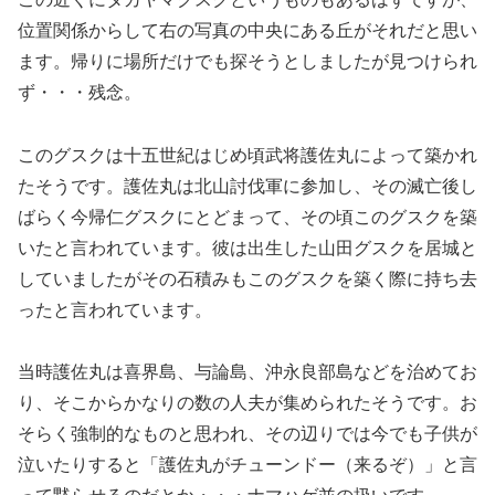
位置関係からして右の写真の中央にある丘がそれだと思い
ます。帰りに場所だけでも探そうとしましたが見つけられ
ず・・・残念。
このグスクは十五世紀はじめ頃武将護佐丸によって築かれ
たそうです。護佐丸は北山討伐軍に参加し、その滅亡後し
ばらく今帰仁グスクにとどまって、その頃このグスクを築
いたと言われています。彼は出生した山田グスクを居城と
していましたがその石積みもこのグスクを築く際に持ち去
ったと言われています。
当時護佐丸は喜界島、与論島、沖永良部島などを治めてお
り、そこからかなりの数の人夫が集められたそうです。お
そらく強制的なものと思われ、その辺りでは今でも子供が
泣いたりすると「護佐丸がチューンドー（来るぞ）」と言