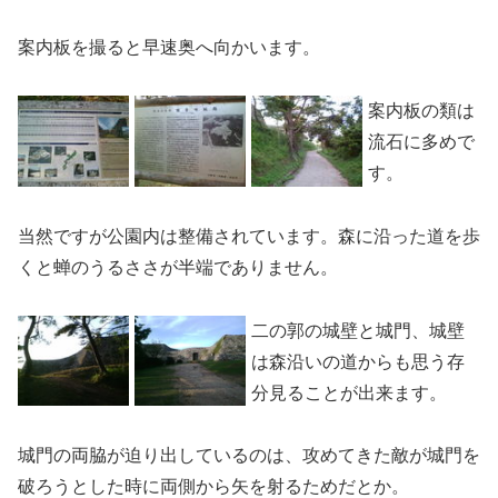
案内板を撮ると早速奥へ向かいます。
案内板の類は
流石に多めで
す。
当然ですが公園内は整備されています。森に沿った道を歩
くと蝉のうるささが半端でありません。
二の郭の城壁と城門、城壁
は森沿いの道からも思う存
分見ることが出来ます。
城門の両脇が迫り出しているのは、攻めてきた敵が城門を
破ろうとした時に両側から矢を射るためだとか。