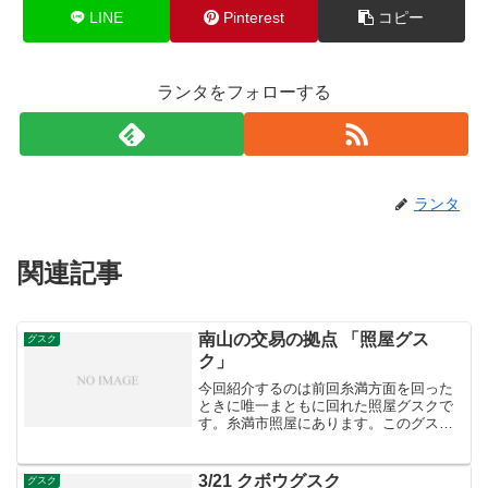
LINE
Pinterest
コピー
ランタをフォローする
ランタ
関連記事
南山の交易の拠点 「照屋グス
グスク
ク」
今回紹介するのは前回糸満方面を回った
ときに唯一まともに回れた照屋グスクで
す。糸満市照屋にあります。このグスク
はグスク域に浄水場が作られていて大部
分が破壊されたそうです。 そんなグスク
に北側から進入してみます。一応石積み
3/21 クボウグスク
グスク