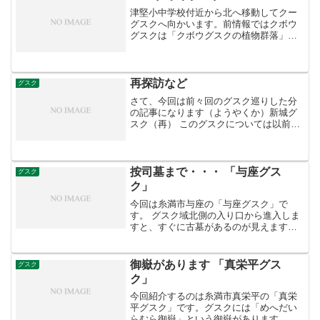
の様なものは確認できま...
津堅小中学校付近から北へ移動してクー
グスクへ向かいます。前情報ではクボウ
グスクは「クボウグスクの植物群落」と
して知られているようでしたので、どの
程度のグスクかは知りませんでした。グ
スク前に到着し説明板を見ると、ある程
度形を残したグスクである...
再探訪など
グスク
さて、今回は前々回のグスク巡りした分
の記事になります（ようやくか）新城グ
スク（再） このグスクについては以前紹
介していますが、展望台の登り方を教え
てもらいましたのでやってきました。 多
少散らかってはいますがやはり見晴らし
はいいです。中央の写...
按司墓まで・・・ 「与座グス
グスク
ク」
今回は糸満市与座の「与座グスク」で
す。 グスク域北側の入り口から進入しま
すと、すぐに古墓があるのが見えます。
明らかにそれと分るものは二基です。 あ
と一つそれらしいものがありましたがち
ょっと微妙です。 古墓の前を通り抜ける
御嶽があります 「真栄平グス
グスク
と、苔むした拝所が...
ク」
今回紹介するのは糸満市真栄平の「真栄
平グスク」です。グスクには「めへだい
らむら御嶽」という御嶽があります。 御