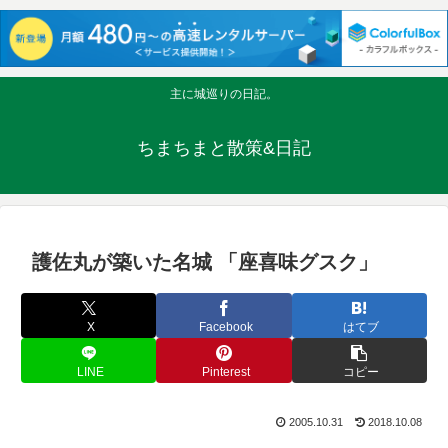
主に城巡りの日記。
ちまちまと散策&日記
護佐丸が築いた名城 「座喜味グスク」
X
Facebook
はてブ
LINE
Pinterest
コピー
2005.10.31
2018.10.08