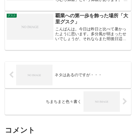
嶽入り口付近には標識が立て掛けれられ
ています。それを確認してから階段を上
ります。 御嶽、その脇には拝所や墓があ
覇業への第一歩を飾った場所「大
グスク
ります。この御嶽には...
里グスク」
こんばんは。今日は昨日と比べて暑かっ
たように思います。多分風が弱まったせ
いでしょうが、それならまた明後日辺り
からは涼しくなる、ということでしょう
か。 さて、今回は昨日の続きです。大城
グスクから大里グスク目指していったわ
けですが、道に迷ってし...
ネタはあるのですが・・・
ちまちまと色々書く
コメント