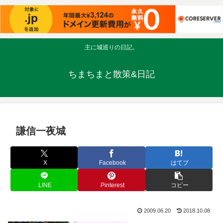
主に城巡りの日記。
ちまちまと散策&日記
謙信一夜城
X
Facebook
はてブ
LINE
Pinterest
コピー
2009.06.20
2018.10.08