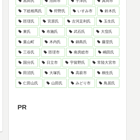
黒田氏
沼田市
宇津氏
真岡市
下総相馬氏
狩野氏
いすみ市
鈴木氏
匝瑳氏
宮原氏
古河足利氏
玉生氏
東氏
布施氏
武石氏
大窪氏
葉山町
木内氏
鍋島氏
藤堂氏
三谷氏
匝瑳市
南房総市
嶋田氏
国分氏
日立市
宇留野氏
常陸大宮市
田沼氏
大塚氏
高萩市
桐生氏
仁田山氏
山田氏
みどり市
鳥居氏
PR