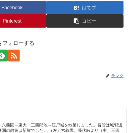
Facebook
はてブ
Pinterest
コピー
をフォローする
ランタ
込・六義園→東大・三四郎池→江戸城を散策しました。普段は城郭遺
庭園の散策は新鮮でした。 （左）六義園。藤代峠より（中）三四