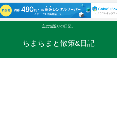
主に城巡りの日記。
ちまちまと散策&日記