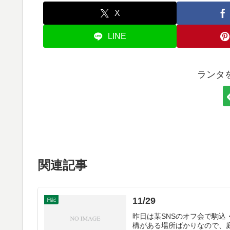
X
LINE
ランタ
関連記事
11/29
日記
昨日は某SNSのオフ会で駒
構がある場所ばかりなので、