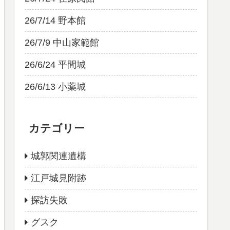
26/7/14 野本館
26/7/9 中山家範館
26/6/24 平間城
26/6/13 小薬城
カテゴリー
城郭関連遺構
江戸城見附跡
探訪失敗
グスク