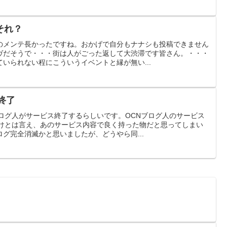
それ？
のメンテ長かったですね。おかげで自分もナナシも投稿できません
ヴだそうで・・・街は人がごった返して大渋滞です皆さん。・・・
いられない程にこういうイベントと縁が無い...
終了
ログ人がサービス終了するらしいです。OCNブログ人のサービス
向けとは言え、あのサービス内容で良く持った物だと思ってしまい
グ完全消滅かと思いましたが、どうやら同...