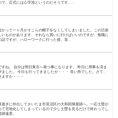
で、正式には心字池というのだそうです。...
ばかって一ヶ月かそこらの帽子をなくしてしまいました。この日差
しいものがあります、それなら買いに行けばいいのですが、無職に
の話ですが、ハローワークに行った後、首...
ですね。 自分は明日東京へ発つ事になります。 昨日に用事を済ま
びました。 今日も行ってきましたが・・・ 良い所でした。さて、
せますか・・・
昼過ぎに外出してさいたま市見沼区の大和田陣屋跡へ。一応土塁が
めて宅地化してしまっているので少し土塁を見るだけで終わってし
屋跡遠景。