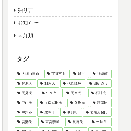
独り言
お知らせ
未分類
タグ
大網白里市
宇都宮市
旭市
神崎町
梶原氏
相馬氏
代官陣屋
四街道市
岡見氏
牛久市
岡本氏
石川氏
中山氏
庁南武田氏
彦坂氏
糟屋氏
甲州市
鹿嶋市
寒川町
岩櫃斎藤氏
吾妻氏
東吾妻町
長尾氏
土岐氏