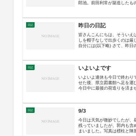
郎池。前田利常が築造したもの
昨日の日記
日記
皆さんこんにちは、そういえ
しを帽子なしで出歩くのは厳
自分には(以下略) さて、昨日
いよいよです
日記
いよいよ連休も今日で終わり
せた後、県立図書館へ足を運
今日中に最後の荷造りを済ま
9/3
日記
今日は天気が微妙でしたが、
残っていましたが、郭内も含
まいました。写真は標柱と陣