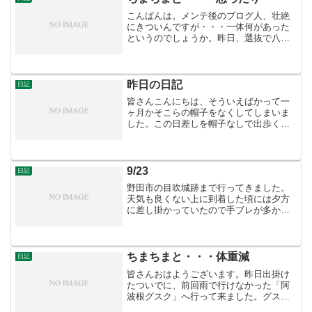
資料や文化財は尚家...
こんばんは。メンテ後のブログ人、壮絶
にきついんですが・・・一体何があった
というのでしょうか。昨日、選抜で八重
山商工が勝利を収めたのでその記事を書
こうと思ったら管理画面が開かな
い・・・仕方なくＢＢＳに書きました。
今日は午後からグスク巡りに行っ...
昨日の日記
日記
皆さんこんにちは、そういえばかって一
ヶ月かそこらの帽子をなくしてしまいま
した。この日差しを帽子なしで出歩くの
は厳しいものがあります、それなら買い
に行けばいいのですが、無職に自分には
(以下略) さて、昨日の話ですが、ハロー
ワークに行った後、首...
9/23
日記
野田市の目吹城跡まで行ってきました。
天気も良くない上に到着した頃には夕方
に差し掛かっていたので手ブレが多かっ
たのが何とも・・・写真は城域の一角に
ある熊野神社。
ちまちまと・・・体重減
日記
皆さんおはようございます。昨日出掛け
たついでに、前回雨で行けなかった「阿
波根グスク」へ行って来ました。グスク
域がはっきりせず思ったより時間がかか