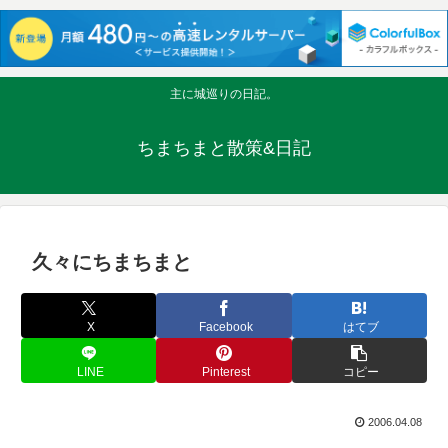
主に城巡りの日記。
ちまちまと散策&日記
久々にちまちまと
X
Facebook
はてブ
LINE
Pinterest
コピー
2006.04.08