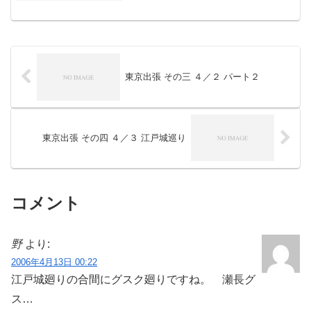
りました。この事はグスク紹介のときに
じっくりと。最近体重計に乗ったとこ
ろ、体重が５５キロ切ってい...
東京出張 その三 ４／２ パート２
東京出張 その四 ４／３ 江戸城巡り
コメント
野
より:
2006年4月13日 00:22
江戸城廻りの合間にグスク廻りですね。 瀬長グ
ス…