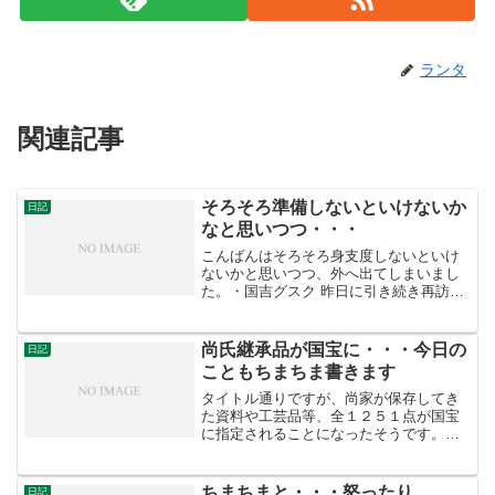
ランタ
関連記事
そろそろ準備しないといけないか
日記
なと思いつつ・・・
こんばんはそろそろ身支度しないといけ
ないかと思いつつ、外へ出てしまいまし
た。・国吉グスク 昨日に引き続き再訪、
天気が良かったのでじっくりと散策する
ことが出来ました。・新垣グスク 糸満市
の新垣グスク、やはり失敗・・・・仲間
尚氏継承品が国宝に・・・今日の
日記
グスク 拝所が多いで...
こともちまちま書きます
タイトル通りですが、尚家が保存してき
た資料や工芸品等、全１２５１点が国宝
に指定されることになったそうです。尚
家文化財 国宝に 沖縄タイムス尚家資料を
国宝に答申 琉球新報戦争などで多くの人
命や文化財も失われましたが、これらの
ちまちまと・・・怒ったり
日記