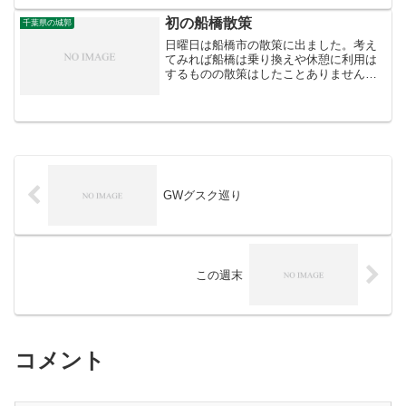
初の船橋散策
千葉県の城郭
日曜日は船橋市の散策に出ました。考え
てみれば船橋は乗り換えや休憩に利用は
するものの散策はしたことありませんで
した。今回は船橋と言っても結構遠い場
所でしたが・・・北総線に乗って小室駅
下車。そこから南東へ歩く事20分ほどで
目的地小野田城跡付近に...
GWグスク巡り
この週末
コメント