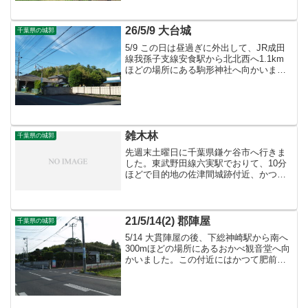
26/5/9 大台城
千葉県の城郭
5/9 この日は昼過ぎに外出して、JR成田
線我孫子支線安食駅から北北西へ1.1km
ほどの場所にある駒形神社へ向かいまし
た。この駒形神社や栄中学校が建ってい
る高台は大台城の跡と云われ、遺構は残
っていないとされています。
雑木林
千葉県の城郭
先週末土曜日に千葉県鎌ケ谷市へ行きま
した。東武野田線六実駅でおりて、10分
ほどで目的地の佐津間城跡付近、かつて
の城域の南端にあたる「大宮神社」に到
着。その前で写真を撮っていると、付近
の住民と思われる人に声を掛けられまし
た。軽く会話した後散策...
21/5/14(2) 郡陣屋
千葉県の城郭
5/14 大貫陣屋の後、下総神崎駅から南へ
300mほどの場所にあるおかべ観音堂へ向
かいました。この付近にはかつて肥前鍋
島氏の陣屋である郡陣屋があったそうで
すが、現在遺構などは残っていません。