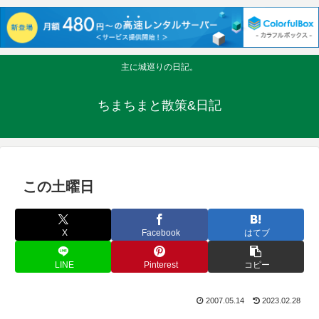
主に城巡りの日記。
ちまちまと散策&日記
この土曜日
X
Facebook
はてブ
LINE
Pinterest
コピー
2007.05.14
2023.02.28