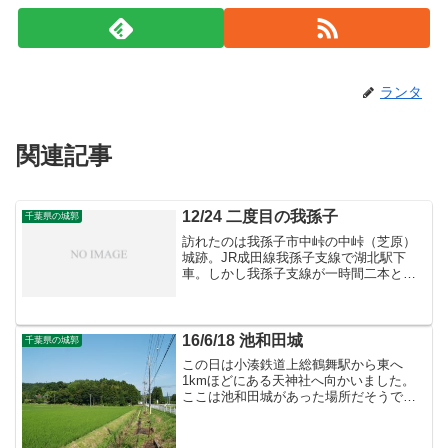
ランタ
関連記事
12/24 二度目の我孫子
千葉県の城郭
訪れたのは我孫子市中峠の中峠（芝原）
城跡。JR成田線我孫子支線で湖北駅下
車。しかし我孫子支線が一時間二本とは
思いませんでした・・・とりあえず駅か
ら北へ2、30分ほど歩けば城跡付近へ到着
です。 城跡の南側は現在宅地化が進ん
で、二の郭、三の郭は...
16/6/18 池和田城
千葉県の城郭
この日は小湊鉄道上総鶴舞駅から東へ
1kmほどにある天神社へ向かいました。
ここは池和田城があった場所だそうで
す。