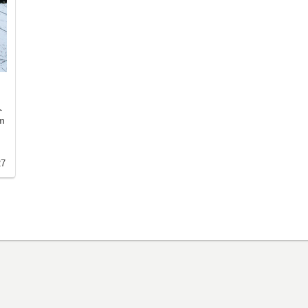
へ
m
ら
27