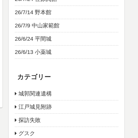
26/7/14 野本館
26/7/9 中山家範館
26/6/24 平間城
26/6/13 小薬城
カテゴリー
城郭関連遺構
江戸城見附跡
探訪失敗
グスク