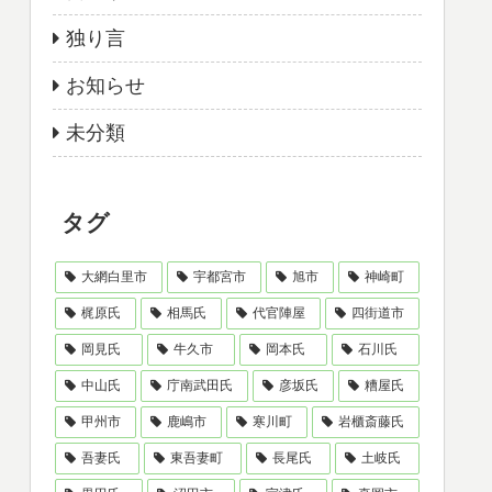
独り言
お知らせ
未分類
タグ
大網白里市
宇都宮市
旭市
神崎町
梶原氏
相馬氏
代官陣屋
四街道市
岡見氏
牛久市
岡本氏
石川氏
中山氏
庁南武田氏
彦坂氏
糟屋氏
甲州市
鹿嶋市
寒川町
岩櫃斎藤氏
吾妻氏
東吾妻町
長尾氏
土岐氏