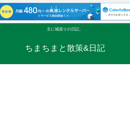
主に城巡りの日記。
ちまちまと散策&日記