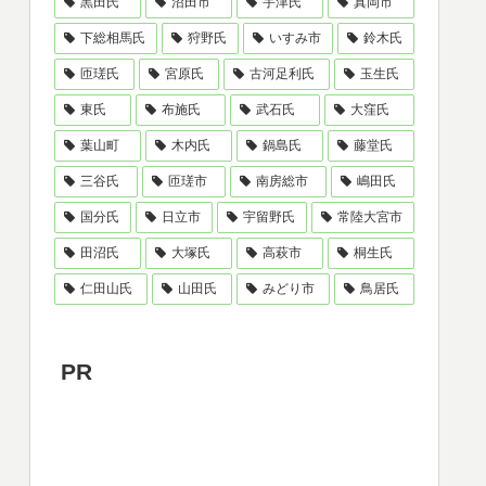
黒田氏
沼田市
宇津氏
真岡市
下総相馬氏
狩野氏
いすみ市
鈴木氏
匝瑳氏
宮原氏
古河足利氏
玉生氏
東氏
布施氏
武石氏
大窪氏
葉山町
木内氏
鍋島氏
藤堂氏
三谷氏
匝瑳市
南房総市
嶋田氏
国分氏
日立市
宇留野氏
常陸大宮市
田沼氏
大塚氏
高萩市
桐生氏
仁田山氏
山田氏
みどり市
鳥居氏
PR