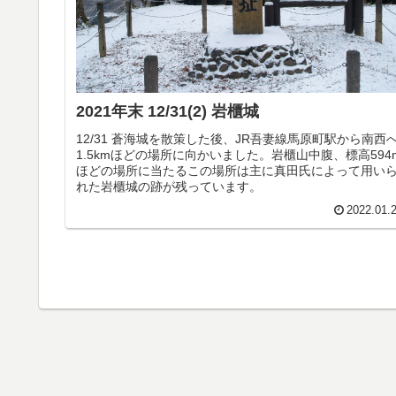
2021年末 12/31(2) 岩櫃城
12/31 蒼海城を散策した後、JR吾妻線馬原町駅から南西
1.5kmほどの場所に向かいました。岩櫃山中腹、標高594
ほどの場所に当たるこの場所は主に真田氏によって用い
れた岩櫃城の跡が残っています。
2022.01.