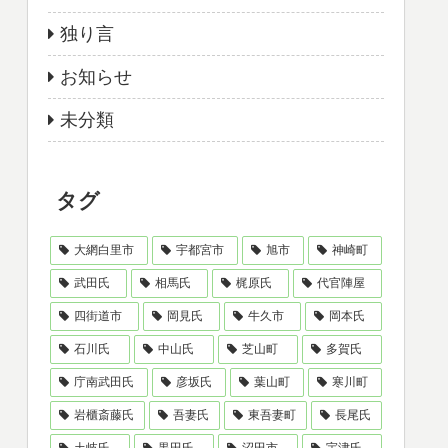
独り言
お知らせ
未分類
タグ
大網白里市
宇都宮市
旭市
神崎町
武田氏
相馬氏
梶原氏
代官陣屋
四街道市
岡見氏
牛久市
岡本氏
石川氏
中山氏
芝山町
多賀氏
庁南武田氏
彦坂氏
葉山町
寒川町
岩櫃斎藤氏
吾妻氏
東吾妻町
長尾氏