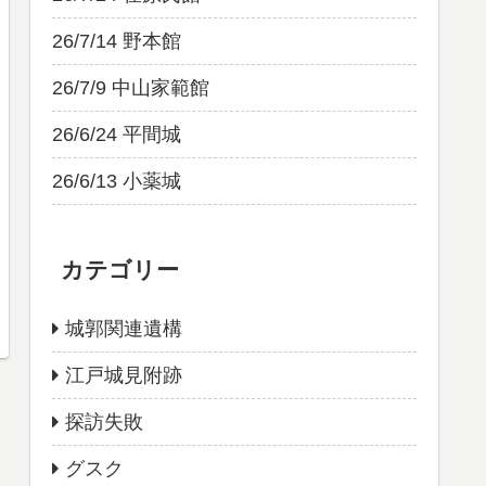
26/7/14 野本館
26/7/9 中山家範館
26/6/24 平間城
26/6/13 小薬城
カテゴリー
城郭関連遺構
江戸城見附跡
探訪失敗
グスク