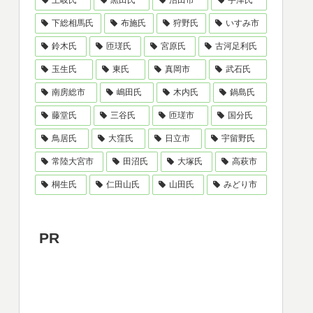
土岐氏
黒田氏
沼田市
宇津氏
下総相馬氏
布施氏
狩野氏
いすみ市
鈴木氏
匝瑳氏
宮原氏
古河足利氏
玉生氏
東氏
真岡市
武石氏
南房総市
嶋田氏
木内氏
鍋島氏
藤堂氏
三谷氏
匝瑳市
国分氏
鳥居氏
大窪氏
日立市
宇留野氏
常陸大宮市
田沼氏
大塚氏
高萩市
桐生氏
仁田山氏
山田氏
みどり市
PR